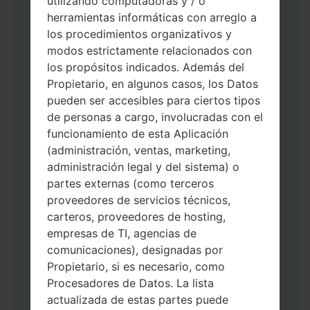
utilizando computadoras y / o
herramientas informáticas con arreglo a
los procedimientos organizativos y
modos estrictamente relacionados con
los propósitos indicados. Además del
Propietario, en algunos casos, los Datos
Descargue a su PC: la última versión de
pueden ser accesibles para ciertos tipos
Odin 3
.
de personas a cargo, involucradas con el
A continuación, extraiga el archivo de
funcionamiento de esta Aplicación
firmware.
(administración, ventas, marketing,
Debe obtener 1 (si es archivo 1, elíjalo aquí)
administración legal y del sistema) o
o 5 (si es archivo 5, selecciónelo aquí):
partes externas (como terceros
AP: "Sistema y Recuperación"
proveedores de servicios técnicos,
CP: "Módem y Radio"
carteros, proveedores de hosting,
CSC _ ***: "País y región y operador"
empresas de TI, agencias de
HOME_CSC _ ***: "País y regióny
comunicaciones), designadas por
operador"
Propietario, si es necesario, como
Agregue todos los archivos a Odin 3.
Procesadores de Datos. La lista
Si desea hacer clean flash, use CSC _ *** o
actualizada de estas partes puede