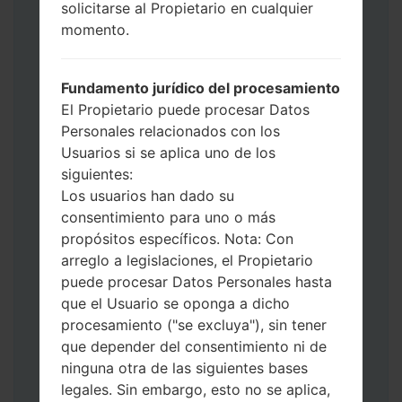
use HOME_CSC _ *** para mantener sus
solicitarse al Propietario en cualquier
datos y aplicaciones.
momento.
Ahora apague su teléfono y entre al Modo
de Descarga. Cómo hacer todos los
Fundamento jurídico del procesamiento
métodos:
El Propietario puede procesar Datos
Presione y mantenga presionados la
Personales relacionados con los
tecla de Encendido, el botón de Subir
Usuarios si se aplica uno de los
volumen y la tecla de Bixby.
siguientes:
Presione y mantenga presionadas las
Los usuarios han dado su
teclas de Subir y de Bajar volumen y
consentimiento para uno o más
luego conecte un cable USB.
propósitos específicos. Nota: Con
Presione y mantenga presionados la
arreglo a legislaciones, el Propietario
tecla de Encendido, el botón de Bajar
puede procesar Datos Personales hasta
volumen y la tecla de Inicio.
que el Usuario se oponga a dicho
Conecte un cable USB, luego
procesamiento ("se excluya"), sin tener
mantenga presionados el botón de Bixby
que depender del consentimiento ni de
y la tecla de Bajar volumen.
ninguna otra de las siguientes bases
Presione y mantenga presionados la
legales. Sin embargo, esto no se aplica,
tecla de Encendido y el botón de Subir