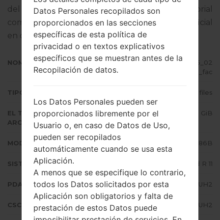
del firmware dado es Android R 11. Tutorial
Datos Personales recopilados son
proporcionados en las secciones
completo sobre cómo actualizar el firmware oficial
específicas de esta política de
en dispositivos Samsung
aquí
privacidad o en textos explicativos
específicos que se muestran antes de la
NOMBRE DE ARCHIVO
SM-N986B_1_20210806080936_02
Recopilación de datos.
u4o8o092_fac
TIPO DE FIRMWARE
4 files
Los Datos Personales pueden ser
proporcionados libremente por el
EL TAMAÑO DEL
7.32 GiB
ARCHIVO
Usuario o, en caso de Datos de Uso,
pueden ser recopilados
MODELO
Samsung SM-N986B
automáticamente cuando se usa esta
Aplicación.
SISTEMA OPERATIVO
Android R 11
A menos que se especifique lo contrario,
todos los Datos solicitados por esta
PDA/AP VERSIÓN
N986BXXU3DUH2
Aplicación son obligatorios y falta de
CSC VERSIÓN
N986BOXM3DUH2
prestación de estos Datos puede
imposibilitar prestación de servicios. En