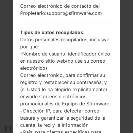
Correo electrónico de contacto del
Propietario:support@sfirmware.com
Tipos de datos recopilados:
Datos personales recopilados, inclusive
por qué:
-Nombre de usuario, identificador único
en nuestro sitio web(no use su correo
electrónico)
Correo electrónico, para confirmar su
registro y restablecer su contraseña, y
(si Usted lo ha elegido explícitamente)
enviarle Correos electrónicos
promocionales de Equipo de Sfirmware
Dirección IP, para detectar correo
-
basura y garantizar la seguridad de la
cuenta, la red y la información
FIRMWARE OFICIAL #256191
País, para ofertas especificas para
-