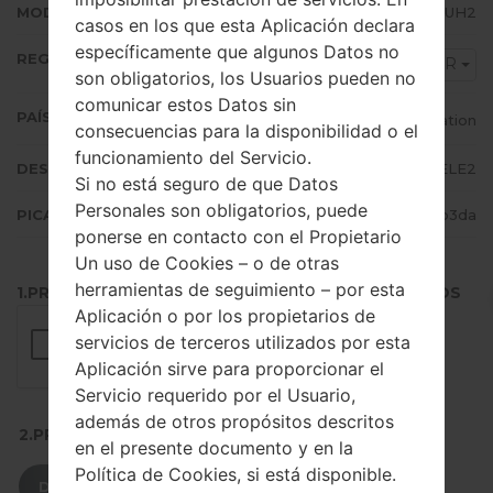
MODEM/CP VERSIÓN
N986BXXU3DUH2
casos en los que esta Aplicación declara
específicamente que algunos Datos no
REGIÓN
SER
son obligatorios, los Usuarios pueden no
comunicar estos Datos sin
PAÍS (UN/EL PAÍS)
Russian Federation
consecuencias para la disponibilidad o el
funcionamiento del Servicio.
DESCRIPCIÓN
MTS, Beeline, Megafon, TELE2
Si no está seguro de que Datos
Personales son obligatorios, puede
PICADILLO
42a90993c364e4c20ef3249f612b3da
ponerse en contacto con el Propietario
Un uso de Cookies – o de otras
herramientas de seguimiento – por esta
1.PRESIONE EL BOTÓN PARA CARGAR LOS ARCHIVOS
Aplicación o por los propietarios de
servicios de terceros utilizados por esta
Aplicación sirve para proporcionar el
Servicio requerido por el Usuario,
además de otros propósitos descritos
2.PRESIONE PARA DESCARGAR
en el presente documento y en la
Política de Cookies, si está disponible.
DESCARGAR