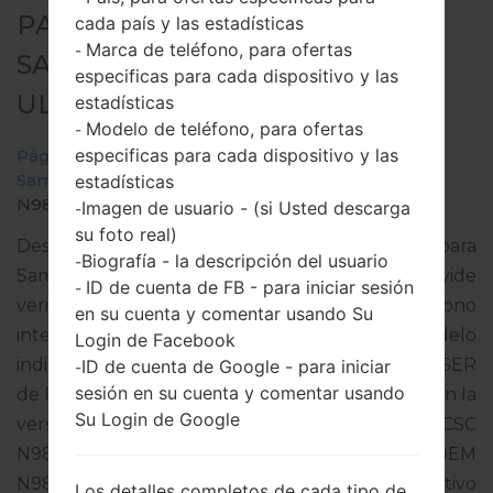
PARA SM-N986B -
cada país y las estadísticas
Marca de teléfono, para ofertas
-
SAMSUNGGALAXY NOTE 20
especificas para cada dispositivo y las
ULTRA 5G
estadísticas
Modelo de teléfono, para ofertas
-
especificas para cada dispositivo y las
Página principal
→
Galaxy Note 20 Ultra 5G
→
SamsungSM-N986B
→
SM-
estadísticas
N986B_1_20210806080936_02u4o8o092_fac.zip
Imagen de usuario - (si Usted descarga
-
su foto real)
Descargue la última actualización de firmware para
Biografía - la descripción del usuario
-
Samsung Galaxy Note 20 Ultra 5G, pero no olvide
ID de cuenta de FB - para iniciar sesión
-
verificar si el número de modelo de su teléfono
en su cuenta y comentar usando Su
inteligente corresponde al número de modelo
Login de Facebook
indicado % MODEL%. El código del firmware es SER
ID de cuenta de Google - para iniciar
-
sesión en su cuenta y comentar usando
de RUSSIAN FEDERATION. El producto viene con la
Su Login de Google
versión PDA N986BXXU3DUH2 y la versión CSC
N986BOXM3DUH2,Versión de MODEM
N986BXXU3DUH2. La versión del sistema operativo
Los detalles completos de cada tipo de