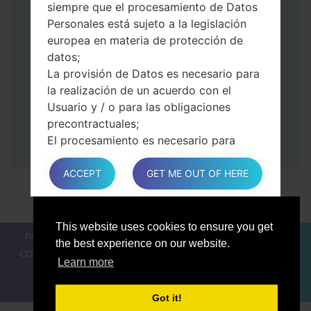
siempre que el procesamiento de Datos
volumen.
Personales está sujeto a la legislación
Luego, conecte su dispositivo a PC, Odin
europea en materia de protección de
debería detectar su teléfono y el número
datos;
de puerto COM aparecerá en la pantalla.
La provisión de Datos es necesario para
Especifique solo el tiempo de F.Reset y el
la realización de un acuerdo con el
Reinicio Automático.
Usuario y / o para las obligaciones
Finalmente, presione la tecla Comenzar.
precontractuales;
Su teléfono ahora se reiniciará y se
El procesamiento es necesario para
desconectará de la PC
cumplir con una obligación legal a la que
está sujeto el Propietario;
ACCEPT
GET ME OUT OF HERE
El procesamiento se relaciona con una
tarea realizado en el interés público o en
el ejercicio del poder público conferido
This website uses cookies to ensure you get
PARA LOS BLOGGERS
LAS NOTÍCIAS
COMPARAR
al Propietario;
the best experience on our website.
CONTACTOS
PRIVACIDAD
TÉRMINOS DE SERVICIO
En cualquier caso, el Propietario estará
Learn more
encantado de ayudar a aclarar la base
legal específica que se aplica al
Got it!
procesamiento, y en particular si la