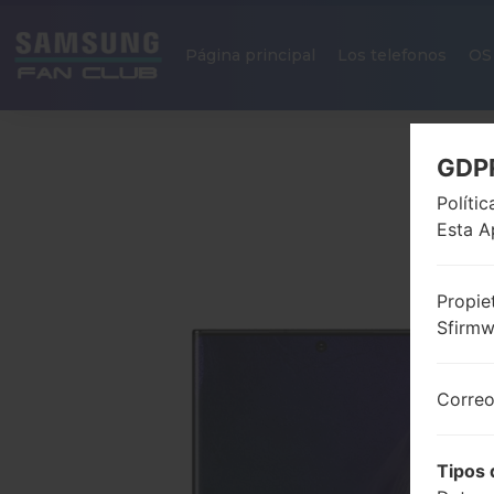
Página principal
Los telefonos
OS
GDP
Políti
Esta A
Propie
Sfirm
Correo
Tipos 