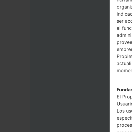
organi
indica
ser ac
el fun
admini
provee
empres
Propie
actual
momen
Fundam
El Pro
Usuario
Los us
especí
proces
proces