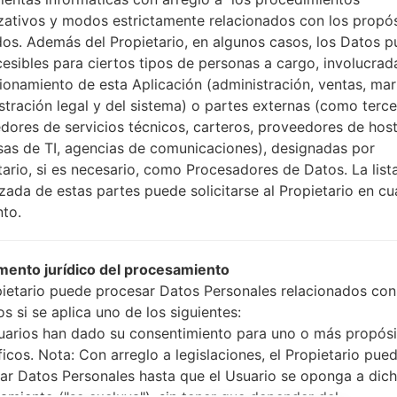
Cómo hacer todos los
zativos y modos estrictamente relacionados con los propó
Presione y mantenga
dos. Además del Propietario, en algunos casos, los Datos 
botón de Subir volumen
cesibles para ciertos tipos de personas a cargo, involucrad
Presione y mantenga
cionamiento de esta Aplicación (administración, ventas, mar
Bajar volumen y lueg
stración legal y del sistema) o partes externas (como terc
Presione y mantenga
dores de servicios técnicos, carteros, proveedores de host
botón de Bajar volumen
as de TI, agencias de comunicaciones), designadas por
Conecte un cable 
tario, si es necesario, como Procesadores de Datos. La list
botón de Bixby y la te
izada de estas partes puede solicitarse al Propietario en cu
Presione y manteng
to.
el botón de Subir vol
Luego, conecte su dis
teléfono y el núme
ento jurídico del procesamiento
pantalla.
pietario puede procesar Datos Personales relacionados con
Especifique solo e
s si se aplica uno de los siguientes:
Automático.
uarios han dado su consentimiento para uno o más propósi
Finalmente, presione 
ficos. Nota: Con arreglo a legislaciones, el Propietario pue
reiniciará y se descone
ar Datos Personales hasta que el Usuario se oponga a dic
amiento ("se excluya"), sin tener que depender del