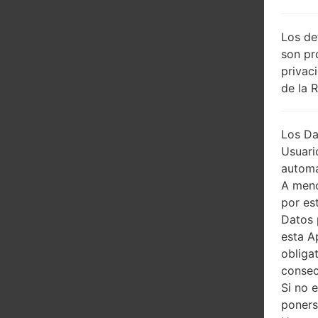
Los de
son pr
privac
de la 
Los Da
Usuari
automá
A meno
por es
Datos 
esta A
obliga
consec
Si no 
poners