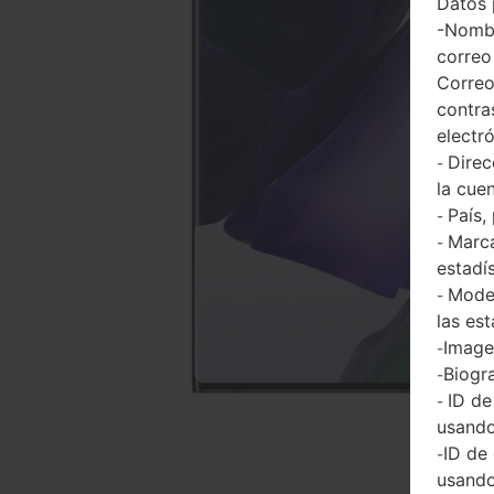
Datos 
-Nombr
correo
Correo
contra
electr
Direc
-
la cuen
País,
-
Marca
-
estadí
Model
-
las est
Imagen
-
Biogra
-
ID de
-
usando
ID de
-
usando