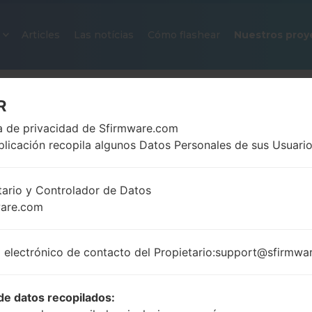
Articles
Las notícias
Cómo flashear
Nuestros proy
R
ca de privacidad de Sfirmware.com
plicación recopila algunos Datos Personales de sus Usuario
tario y Controlador de Datos
ware.com
FIRMWARE OFICIAL #256489 PA
SAMSUNGGALAXY NOTE 20 ULT
 electrónico de contacto del Propietario:support@sfirmwa
Página principal
→
Galaxy Note 20 Ultra 5G
→
Samsu
N986B_1_20210806080936_02u4o8o092_fac.zip
de datos recopilados: