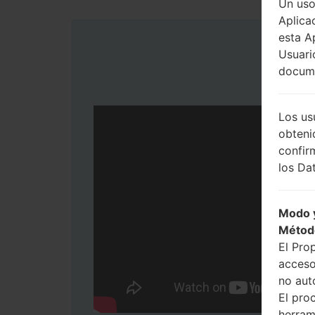
Un uso
Aplica
esta A
Usuari
docume
Los us
obteni
confir
los Dat
Modo y
Métod
El Pro
acceso
no aut
El pro
herram