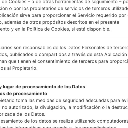
 de Cookies – o de otras herramientas de seguimiento – po
ción o por los propietarios de servicios de terceros utiliza
plicación sirve para proporcionar el Servicio requerido por 
Instrucciones
o, además de otros propósitos descritos en el presente
nto y en la Política de Cookies, si está disponible.
Descargue a su PC: la
uarios son responsables de los Datos Personales de tercer
A continuación, extrai
dos, publicados o compartidos a través de esta Aplicación
Debe obtener 1 (si es ar
man que tienen el consentimiento de terceros para proporc
selecciónelo aquí):
os al Propietario.
AP: "Sistema y Recu
CP: "Módem y Radio
 lugar de procesamiento de los Datos
CSC _ ***: "País y re
os de procesamiento
HOME_CSC _ ***: "Pa
pietario toma las medidas de seguridad adecuadas para evit
Agregue todos los arch
 no autorizado, la divulgación, la modificación o la destru
Si desea hacer clean f
orizada de los Datos.
para mantener sus dato
cesamiento de los datos se realiza utilizando computadoras
Ahora apague su tel
ientas informáticas con arreglo a los procedimientos