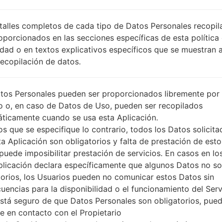
MEO
DESCRIPCIÓN
P TMN
PI
talles completos de cada tipo de Datos Personales recopi
O
oporcionados en las secciones específicas de esta política
idad o en textos explicativos específicos que se muestran 
Recopilación de datos.
1.PRESIONE EL BOTÓN PARA CARGAR LOS
2
ARCHIVOS
tos Personales pueden ser proporcionados libremente por 
o o, en caso de Datos de Uso, pueden ser recopilados
ticamente cuando se usa esta Aplicación.
s que se especifique lo contrario, todos los Datos solicita
ta Aplicación son obligatorios y falta de prestación de esto
puede imposibilitar prestación de servicios. En casos en lo
plicación declara específicamente que algunos Datos no s
torios, los Usuarios pueden no comunicar estos Datos sin
uencias para la disponibilidad o el funcionamiento del Serv
está seguro de que Datos Personales son obligatorios, pue
e en contacto con el Propietario