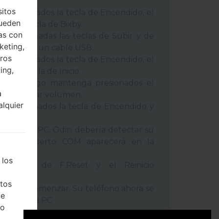
 métodos:
sitos
 presionados la tecla de Encendido, el
pueden
 y la tecla de Bixby.
as con
 presionadas las teclas de Subir y de
keting,
o conecte un cable USB.
eros
 presionados la tecla de Encendido, el
ing,
 y la tecla de Inicio.
USB, luego mantenga presionados el
a
cla de Bajar volumen.
alquier
a presionados la tecla de Encendido y
umen.
positivo a PC, Odin debería detectar su
ro de puerto COM aparecerá en la
 los
l tiempo de F.Reset y el Reinicio
tos
la tecla Comenzar. Su teléfono ahora se
de
ctará de la PC
ho