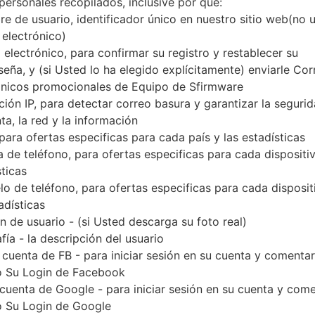
personales recopilados, inclusive por qué:
Descargue la última actualización de firmware par
e de usuario, identificador único en nuestro sitio web(no 
olvide verificar si el número de modelo de su tel
 electrónico)
modelo indicado % MODEL%. El código del firmwa
 electrónico, para confirmar su registro y restablecer su
con la versión PDA N986BXXU3DUH2 y la versi
seña, y (si Usted lo ha elegido explícitamente) enviarle Cor
N986BXXU3DUH2. La versión del sistema operativo d
ónicos promocionales de Equipo de Sfirmware
completo sobre cómo actualizar el firmware oficial
ción IP, para detectar correo basura y garantizar la seguri
ta, la red y la información
 para ofertas especificas para cada país y las estadísticas
NOMBRE DE
SM-N986B_1_2021080608093
TI
 de teléfono, para ofertas especificas para cada dispositiv
ARCHIVO
6_02u4o8o092_fac
sticas
EL TAMAÑO DEL
7.32 GiB
M
o de teléfono, para ofertas especificas para cada disposit
ARCHIVO
adísticas
 de usuario - (si Usted descarga su foto real)
SISTEMA
Android R 11
PD
fía - la descripción del usuario
OPERATIVO
 cuenta de FB - para iniciar sesión en su cuenta y comentar
CSC VERSIÓN
N986BOXM3DUH2
M
 Su Login de Facebook
VE
 cuenta de Google - para iniciar sesión en su cuenta y com
 Su Login de Google
REGIÓN
PA