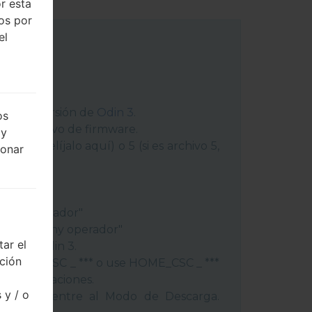
r esta
dos por
el
 última versión de
Odin 3
.
os
ga el archivo de firmware.
 y
chivo 1, elíjalo aquí) o 5 (si es archivo 5,
ionar
peración"
"
gión y operador"
ís y regióny operador"
ar el
ivos a Odin 3.
cción
lash, use CSC _ *** o use HOME_CSC _ ***
s y aplicaciones.
 y / o
éfono y entre al Modo de Descarga.