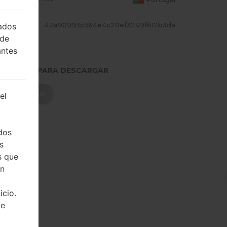
CADILL
42a90993c364e4c20ef3249f612b3da
lados
 de
antes
.PRESIONE PARA DESCARGAR
DESCARGAR
el
dos
s
s que
on
icio.
de