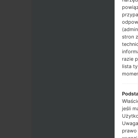
powiąz
przypa
odpowi
(admin
stron 
techni
inform
razie 
lista 
momen
Podst
Właści
jeśli 
Użytko
Uwaga:
prawo 
wyrazi