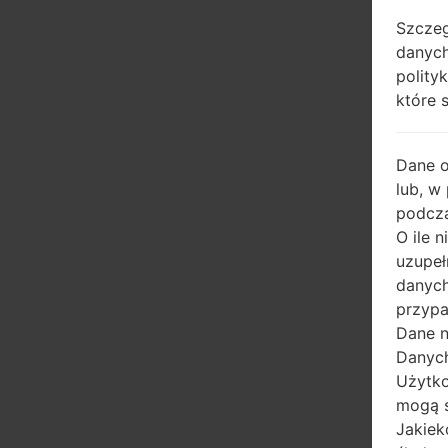
Szczeg
danych
polity
które 
Dane 
lub, w
podcza
O ile 
uzupeł
danych
przypa
Dane n
Danych
Użytko
mogą s
Jakiek