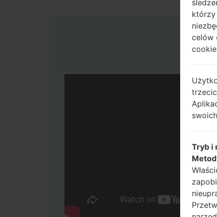
śledze
którzy
niezbę
celów 
cookie,
Użytko
trzeci
Aplika
swoich
Tryb i
Metod
Właści
zapobi
nieupr
Przetw
narzęd