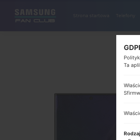
Strona startowa
Telefony
GDP
Polity
Ta apl
Właści
Sfirm
Właści
Rodza