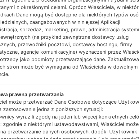
Teraz wyłącz swój tel
anymi z określonymi celami. Oprócz Właściciela, w niektó
wykonać wszystkie me
dkach Dane mogą być dostępne dla niektórych typów os
Naciśnij i przytrzyma
edzialnych, zaangażowanych w niniejszej Aplikacji
głośności i klawisz Bixb
istracja, sprzedaż, marketing, prawo, administracja system
Naciśnij i przytrzy
zewnętrznych (na przykład zewnętrzne dostawcy usług
głośności, następnie 
cznych, przewoźniki pocztowi, dostawcy hostingu, firmy
Naciśnij i przytrzyma
atyczne, agencje komunikacyjne) wyznaczeni przez Właści
głośności i klawisz st
potrzeby jako podmioty przetwarzające dane. Zaktualizow
Podłącz kabel USB,
tych stron może być wymagana od Właściciela w dowolnym
przycisk Bixby i klawis
cie.
Naciśnij i przytrzyma
głośności.
Następnie podłącz ur
awa prawna przetwarzania
wykryć telefon, a na 
ciel może przetwarzać Dane Osobowe dotyczące Użytkow
Podaj tylko czas p
ma zastosowanie jedna z poniższych sytuacji:
automatycznego pono
wnicy wyrazili zgodę na jeden lub więcej konkretnych cel
Na koniec naciśnij kl
 zgodnie z niektórymi ustawodawstwami, Właściciel może
ponownie i odłączy si
na przetwarzanie danych osobowych, dopóki Użytkownik 
 sprzeciwu wobec takiedo przetwarzania („nie zrezygnuje”)