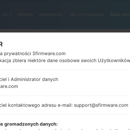
OS
Articles
Aktualności
Jak zainstalować
Nasz pro
R
ka prywatności Sfirmware.com
ikacja zbiera niektóre dane osobowe swoich Użytkowników
ciel i Administrator danych
ware.com
OFICJALNE OPROGRAMOWANIE #
SAMSUNGGALAXY NOTE 20 ULT
ciel kontaktowego adresu e-mail: support@sfirmware.com
Strona startowa
→
Galaxy Note 20 Ultra 5G
→
Samsu
N986B_1_20210806080936_02u4o8o092_fac.zip
je gromadzonych danych: