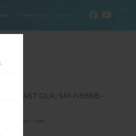
PL
jekt
Sprawdź IMEI
Wejście
.
256457 DLA: SM-N986B -
RA 5G
ngSM-N986B
→
SM-