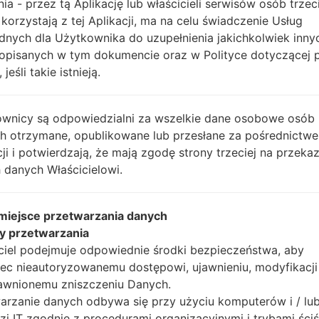
nia - przez tą Aplikację lub właścicieli serwisów osób trzec
 korzystają z tej Aplikacji, ma na celu świadczenie Usług
dnych dla Użytkownika do uzupełnienia jakichkolwiek inny
Instrukcje
opisanych w tym dokumencie oraz w Polityce dotyczącej 
 jeśli takie istnieją.
Pobierz na swój komp
wnicy są odpowiedzialni za wszelkie dane osobowe osób
Następnie wyodrębnij
ch otrzymane, opublikowane lub przesłane za pośrednictwe
Powinieneś otrzymać 1 
cji i potwierdzają, że mają zgodę strony trzeciej na przeka
plików (jeśli 5 plików w
 danych Właścicielowi.
AP: "System & Recov
CP: "Modem & Radio
 miejsce przetwarzania danych
CSC_***: "Country &
y przetwarzania
HOME_CSC_***: "Cou
ciel podejmuje odpowiednie środki bezpieczeństwa, aby
Dodaj wszystkie pliki w
ec nieautoryzowanemu dostępowi, ujawnieniu, modyfikacji
Jeśli chcesz wyczyści
awnionemu zniszczeniu Danych.
HOME_CSC_ ***, aby
arzanie danych odbywa się przy użyciu komputerów i / lu
aplikacje.
zi IT zgodnie z procedurami organizacyjnymi i trybami ściś