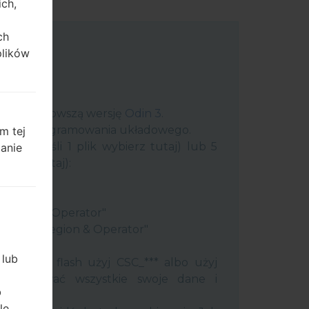
ich,
ch
plików
uter najnowszą wersję
Odin 3
.
 plik oprogramowania układowego.
m tej
plik (jeśli 1 plik wybierz tutaj) lub 5
zanie
ybierz tutaj):
ery"
"
 Region & Operator"
ntry & Region & Operator"
 Odin 3.
 lub
ć pamięć flash użyj CSC_*** albo użyj
 zachować wszystkie swoje dane i
b
le