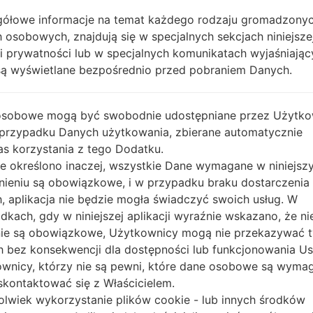
ółowe informacje na temat każdego rodzaju gromadzony
REGION
KR
NEE
 osobowych, znajdują się w specjalnych sekcjach niniejsze
ki prywatności lub w specjalnych komunikatach wyjaśniając
OPIS
Unknown
H
są wyświetlane bezpośrednio przed pobraniem Danych.
1.SPRAWDŹ RECAPTCHA
2.
osobowe mogą być swobodnie udostępniane przez Użytko
 przypadku Danych użytkowania, zbierane automatycznie
s korzystania z tego Dodatku.
nie określono inaczej, wszystkie Dane wymagane w niniejs
nieniu są obowiązkowe, i w przypadku braku dostarczenia
, aplikacja nie będzie mogła świadczyć swoich usług. W
dkach, gdy w niniejszej aplikacji wyraźnie wskazano, że ni
ie są obowiązkowe, Użytkownicy mogą nie przekazywać 
 bez konsekwencji dla dostępności lub funkcjonowania Usł
wnicy, którzy nie są pewni, które dane osobowe są wyma
kontaktować się z Właścicielem.
olwiek wykorzystanie plików cookie - lub innych środków