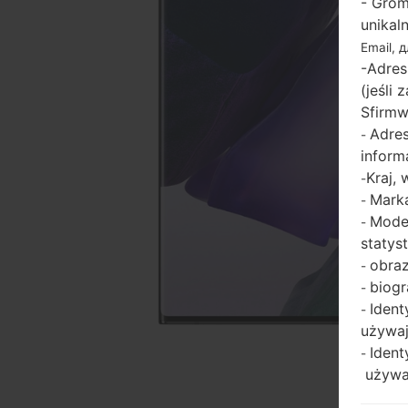
- Grom
unikal
Email, 
-Adres
(jeśli
Sfirmw
Adres
-
inform
Kraj,
-
Marka
-
Model
-
statys
obraz
-
biogr
-
Ident
-
używaj
Ident
-
używaj