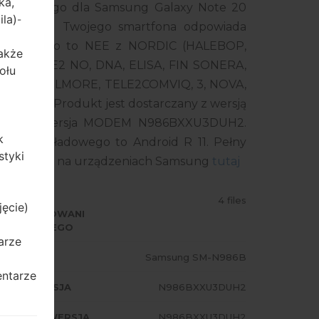
ka,
 układowego dla Samsung Galaxy Note 20
ila)
-
mer modelu Twojego smartfona odpowiada
kładowego to NEE z NORDIC (HALEBOP,
także
Y, TELE2 NO, DNA, ELISA, FIN SONERA,
ołu
LENOR, TELMORE, TELE2COMVIQ, 3, NOVA,
ELO). Produkt jest dostarczany z wersją
DUH2, wersja MODEM N986BXXU3DUH2.
k
ania układowego to Android R 11. Pełny
styki
układowego na urządzeniach Samsung
tutaj
ODZAJ
4 files
jęcie)
PROGRAMOWANI
 UKŁADOWEGO
arze
ODEL
Samsung SM-N986B
entarze
A/AP WERSJA
N986BXXU3DUH2
ODEM/CP WERSJA
N986BXXU3DUH2