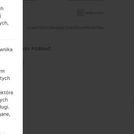
ch
AJ
Unknown
j
ych,
ASH
42a90993c364e4c20ef3249f612b3da
NACIŚNIJ, ABY POBRAĆ
wnika
POBIERZ
zym
 tych
ektóre
tych
ugi.
gane,