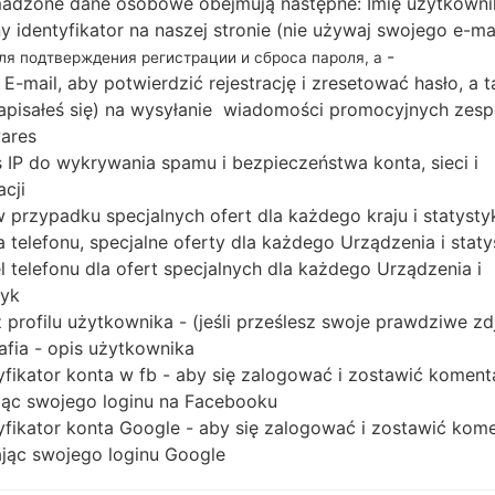
adzone dane osobowe obejmują następne: Imię użytkowni
Pobierz najnowszą aktualizację oprogramowania
ny identyfikator na naszej stronie (nie używaj swojego e-ma
Ultra 5G, ale nie zapomnij sprawdzić, czy nu
-
для подтверждения регистрации и сброса пароля, а
wskazanemu SM-N986B. Kod oprogramowania u
 E-mail, aby potwierdzić rejestrację i zresetować hasło, a 
AINA, SPRING, TELENOR, NETCOM, MOBILE NORWA
 zapisałeś się) na wysyłanie wiadomości promocyjnych zesp
SAUNALAHTI, TELIA, DK TDC, CALL ME & DLG, TE
ares
VODAFONE ICELAND, SIMINN, TELE REENLAND, VENT
 IP do wykrywania spamu i bezpieczeństwa konta, sieci i
acji
PDA N986BXXU3DUH2, wersja CSC N986BOXM3
 w przypadku specjalnych ofert dla każdego kraju i statysty
Wersja systemu operacyjnego danego oprogramow
 telefonu, specjalne oferty dla każdego Urządzenia i staty
poradnik na temat flashowania oprogramowania 
 telefonu dla ofert specjalnych dla każdego Urządzenia i
tyk
NAZWA PLIKU
SM-N986B_1_2021080608093
R
 profilu użytkownika - (jeśli prześlesz swoje prawdziwe zd
6_02u4o8o092_fac
O
afia - opis użytkownika
A
yfikator konta w fb - aby się zalogować i zostawić koment
ąc swojego loginu na Facebooku
ROZMIAR PLIKU
7.32 GiB
M
yfikator konta Google - aby się zalogować i zostawić kom
OS
Android R 11
PD
ąc swojego loginu Google
CSC WERSJA
N986BOXM3DUH2
M