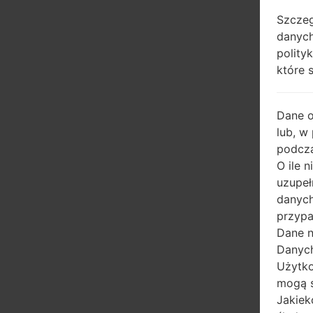
Szczeg
danych
polity
które 
Dane 
lub, w
podcza
O ile 
uzupeł
danych
przypa
Dane n
Danych
Użytko
mogą s
Jakiek