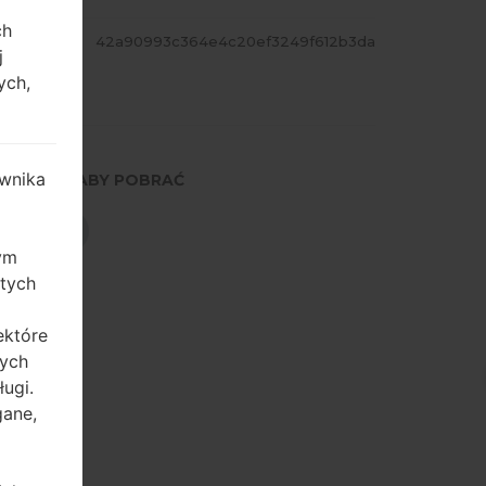
ch
ASH
42a90993c364e4c20ef3249f612b3da
j
ych,
wnika
NACIŚNIJ, ABY POBRAĆ
POBIERZ
zym
 tych
ektóre
tych
ugi.
gane,