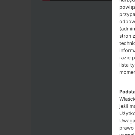
powiąz
przypa
odpowi
(admin
stron 
techni
inform
razie 
lista 
momen
Podst
Właści
jeśli 
Użytko
Uwaga:
prawo 