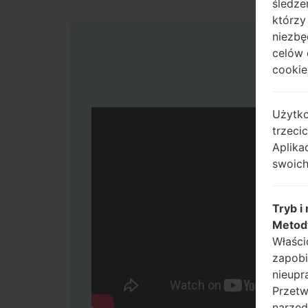
śledze
którzy
niezbę
celów 
cookie,
Użytko
trzeci
Aplika
swoich
Tryb i
Metod
Właści
zapobi
nieupr
Przetw
narzęd