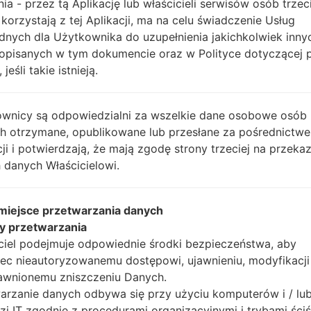
nia - przez tą Aplikację lub właścicieli serwisów osób trzec
 korzystają z tej Aplikacji, ma na celu świadczenie Usług
dnych dla Użytkownika do uzupełnienia jakichkolwiek inny
Instrukcje
opisanych w tym dokumencie oraz w Polityce dotyczącej 
 jeśli takie istnieją.
wnicy są odpowiedzialni za wszelkie dane osobowe osób
Pobierz na swój komp
ch otrzymane, opublikowane lub przesłane za pośrednictwe
Następnie wyodrębnij
cji i potwierdzają, że mają zgodę strony trzeciej na przeka
Powinieneś otrzymać 1 
 danych Właścicielowi.
plików (jeśli 5 plików w
AP: "System & Recov
CP: "Modem & Radio
 miejsce przetwarzania danych
CSC_***: "Country &
y przetwarzania
HOME_CSC_***: "Cou
ciel podejmuje odpowiednie środki bezpieczeństwa, aby
Dodaj wszystkie pliki w
ec nieautoryzowanemu dostępowi, ujawnieniu, modyfikacji
Jeśli chcesz wyczyści
awnionemu zniszczeniu Danych.
HOME_CSC_ ***, aby
arzanie danych odbywa się przy użyciu komputerów i / lu
aplikacje.
zi IT zgodnie z procedurami organizacyjnymi i trybami ściś