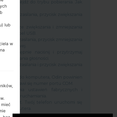
efon i przejdź do trybu pobierania. Jak
rych
tody:
ób
j klawisz zasilania, przycisk zwiększania
y.
u) lub
maj klawisze zwiększania i zmniejszania
podłącz kabel USB.
j klawisz zasilania, przycisk zmniejszania
ciela w
rony domowej.
ana
 a następnie naciśnij i przytrzymaj
z zmniejszania głośności.
j klawisz zasilania i przycisk zwiększania
ządzenie do komputera, Odin powinien
ekranie pojawi się numer portu COM.
ników,
rzywracania ustawień fabrycznych i
wnego uruchamiania.
ów.
awisz Start. Twój telefon uruchomi się
 mieć
ę od komputera.
nie