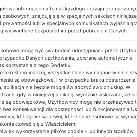
ółowe informacje na temat każdego rodzaju gromadzony
OPIS
Etisalat, du, VIVA, Wataniya, ZA
H
 osobowych, znajdują się w specjalnych sekcjach niniejsze
IN KW, Oman Mobile, Nawras,
ki prywatności lub w specjalnych komunikatach wyjaśniając
ZAIN BH, Batelco, VIVA BH, Q
atarnet, Vodafone Qatar
są wyświetlane bezpośrednio przed pobraniem Danych.
osobowe mogą być swobodnie udostępniane przez Użytko
1.SPRAWDŹ RECAPTCHA
2.
 przypadku Danych użytkowania, zbierane automatycznie
s korzystania z tego Dodatku.
nie określono inaczej, wszystkie Dane wymagane w niniejs
nieniu są obowiązkowe, i w przypadku braku dostarczenia
, aplikacja nie będzie mogła świadczyć swoich usług. W
dkach, gdy w niniejszej aplikacji wyraźnie wskazano, że ni
ie są obowiązkowe, Użytkownicy mogą nie przekazywać 
 bez konsekwencji dla dostępności lub funkcjonowania Usł
wnicy, którzy nie są pewni, które dane osobowe są wyma
kontaktować się z Właścicielem.
olwiek wykorzystanie plików cookie - lub innych środków