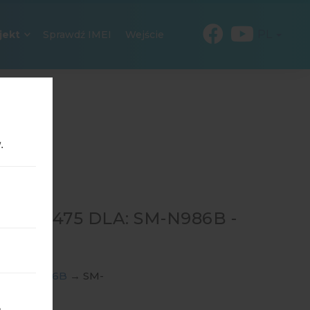
PL
jekt
Sprawdź IMEI
Wejście
.
256475 DLA: SM-N986B -
RA 5G
ngSM-N986B
→
SM-