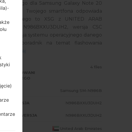
ka,
 układowego dla Samsung Galaxy Note 20
ila)
-
mer modelu Twojego smartfona odpowiada
a układowego to XSG z UNITED ARAB
także
rsją PDA N986BXXU3DUH2, wersja CSC
ołu
. Wersja systemu operacyjnego danego
 Pełny poradnik na temat flashowania
amsung
tutaj
k
styki
ODZAJ
4 files
PROGRAMOWANI
 UKŁADOWEGO
jęcie)
ODEL
Samsung SM-N986B
arze
A/AP WERSJA
N986BXXU3DUH2
entarze
ODEM/CP WERSJA
N986BXXU3DUH2
AJ
United Arab Emirates