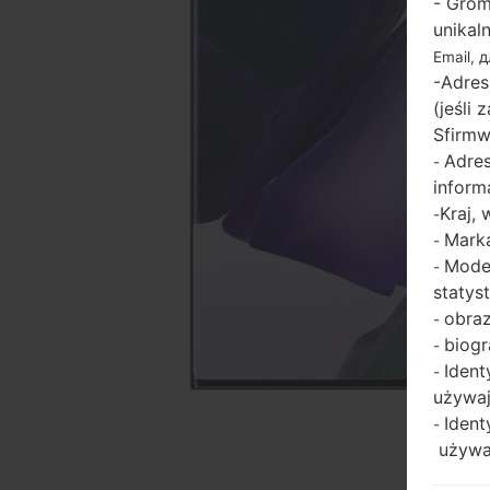
- Grom
unikal
Email, 
-Adres
(jeśli
Sfirmw
Adres
-
inform
Kraj,
-
Marka
-
Model
-
statys
obraz
-
biogr
-
Ident
-
używaj
Ident
-
używaj