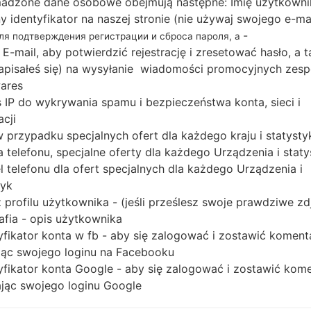
adzone dane osobowe obejmują następne: Imię użytkowni
Pobierz najnowszą aktualizację oprogramowania
ny identyfikator na naszej stronie (nie używaj swojego e-ma
Ultra 5G, ale nie zapomnij sprawdzić, czy nu
-
для подтверждения регистрации и сброса пароля, а
wskazanemu SM-N986B. Kod oprogramowani
 E-mail, aby potwierdzić rejestrację i zresetować hasło, a 
EMIRATES. Produkt jest dostarczany z we
 zapisałeś się) na wysyłanie wiadomości promocyjnych zesp
N986BOXM3DUH2, wersja MODEM N986BXXU3DUH2
ares
oprogramowania układowego to Android R 11.
 IP do wykrywania spamu i bezpieczeństwa konta, sieci i
acji
oprogramowania układowego na urządzeniach S
 w przypadku specjalnych ofert dla każdego kraju i statysty
 telefonu, specjalne oferty dla każdego Urządzenia i staty
NAZWA PLIKU
SM-N986B_1_2021080608093
R
 telefonu dla ofert specjalnych dla każdego Urządzenia i
6_02u4o8o092_fac
O
A
tyk
 profilu użytkownika - (jeśli prześlesz swoje prawdziwe zd
ROZMIAR PLIKU
7.32 GiB
M
afia - opis użytkownika
yfikator konta w fb - aby się zalogować i zostawić koment
OS
Android R 11
PD
ąc swojego loginu na Facebooku
yfikator konta Google - aby się zalogować i zostawić kom
CSC WERSJA
N986BOXM3DUH2
M
ąc swojego loginu Google
REGION
KR
XSG