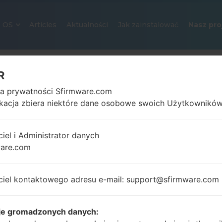
OS
Articles
Aktualności
Jak zainstalować
Nasz pro
R
ka prywatności Sfirmware.com
ikacja zbiera niektóre dane osobowe swoich Użytkowników
ciel i Administrator danych
ware.com
OFICJALNE OPROGRAMOWANIE #
SAMSUNGGALAXY NOTE 20 ULT
ciel kontaktowego adresu e-mail: support@sfirmware.com
Strona startowa
→
Galaxy Note 20 Ultra 5G
→
Samsu
N986B_1_20210806080936_02u4o8o092_fac.zip
je gromadzonych danych: