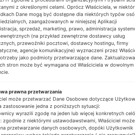
Teraz wyłącz swój tel
anymi z określonymi celami. Oprócz Właściciela, w niektó
wykonać wszystkie me
dkach Dane mogą być dostępne dla niektórych typów os
Naciśnij i przytrzyma
edzialnych, zaangażowanych w niniejszej Aplikacji
głośności i klawisz Bixb
istracja, sprzedaż, marketing, prawo, administracja system
Naciśnij i przytrzy
zewnętrznych (na przykład zewnętrzne dostawcy usług
głośności, następnie 
cznych, przewoźniki pocztowi, dostawcy hostingu, firmy
Naciśnij i przytrzyma
atyczne, agencje komunikacyjne) wyznaczeni przez Właści
głośności i klawisz st
potrzeby jako podmioty przetwarzające dane. Zaktualizow
Podłącz kabel USB,
tych stron może być wymagana od Właściciela w dowolnym
przycisk Bixby i klawis
cie.
Naciśnij i przytrzyma
głośności.
Następnie podłącz ur
awa prawna przetwarzania
wykryć telefon, a na 
ciel może przetwarzać Dane Osobowe dotyczące Użytkow
Podaj tylko czas p
ma zastosowanie jedna z poniższych sytuacji:
automatycznego pono
wnicy wyrazili zgodę na jeden lub więcej konkretnych cel
Na koniec naciśnij kl
 zgodnie z niektórymi ustawodawstwami, Właściciel może
ponownie i odłączy si
na przetwarzanie danych osobowych, dopóki Użytkownik 