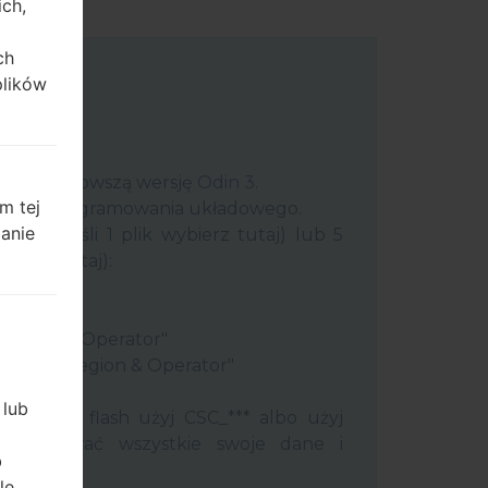
ich,
ch
plików
uter najnowszą wersję
Odin 3
.
m tej
 plik oprogramowania układowego.
zanie
plik (jeśli 1 plik wybierz tutaj) lub 5
ybierz tutaj):
ery"
"
 Region & Operator"
ntry & Region & Operator"
 Odin 3.
 lub
ć pamięć flash użyj CSC_*** albo użyj
 zachować wszystkie swoje dane i
b
le