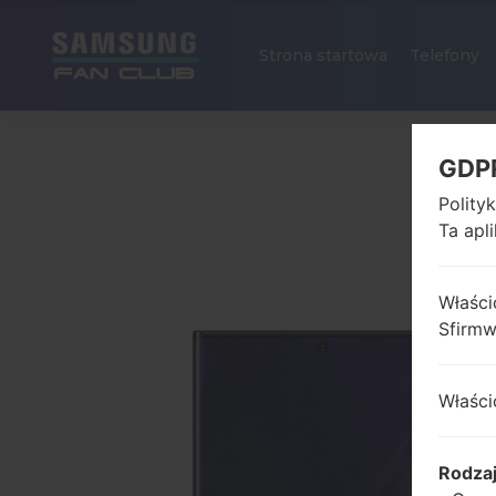
Strona startowa
Telefony
GDP
Polity
Ta apl
Właści
Sfirm
Właści
Rodza