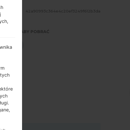
ch
ASH
42a90993c364e4c20ef3249f612b3da
j
ych,
NACIŚNIJ, ABY POBRAĆ
POBIERZ
wnika
zym
 tych
ektóre
tych
ugi.
gane,