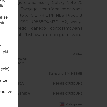
ka,
 układowego dla Samsung Galaxy Note 20
ila)
-
mer modelu Twojego smartfona odpowiada
adowego to XTC z PHILIPPINES. Produkt
także
H2, wersja CSC N986BOXM3DUH2, wersja
ołu
eracyjnego danego oprogramowania
 na temat flashowania oprogramowania
k
styki
ODZAJ
4 files
PROGRAMOWANI
 UKŁADOWEGO
jęcie)
ODEL
Samsung SM-N986B
arze
A/AP WERSJA
N986BXXU3DUH2
entarze
ODEM/CP WERSJA
N986BXXU3DUH2
AJ
Philippines