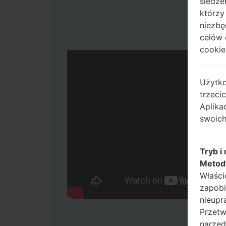
śledze
którzy
niezbę
celów 
cookie,
Użytko
trzeci
Aplika
swoich
Tryb i
Metod
Właści
zapobi
nieupr
Przetw
narzęd