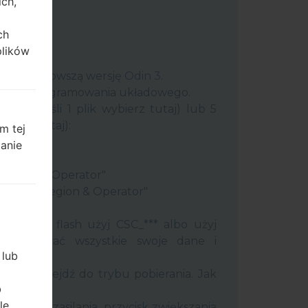
ich,
ch
plików
uter najnowszą wersję
Odin 3
.
 plik oprogramowania układowego.
plik (jeśli 1 plik wybierz tutaj) lub 5
ybierz tutaj):
m tej
ery"
zanie
"
 Region & Operator"
ntry & Region & Operator"
 Odin 3.
ć pamięć flash użyj CSC_*** albo użyj
 zachować wszystkie swoje dane i
 lub
efon i przejdź do trybu pobierania. Jak
b
tody:
le
j klawisz zasilania, przycisk zwiększania