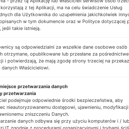
nia - przez tą Aplikację lub właścicieli serwisów osób trzec
Instrukcje
 korzystają z tej Aplikacji, ma na celu świadczenie Usług
dnych dla Użytkownika do uzupełnienia jakichkolwiek inny
opisanych w tym dokumencie oraz w Polityce dotyczącej 
 jeśli takie istnieją.
Pobierz na swój komp
Następnie wyodrębnij
Powinieneś otrzymać 1 
wnicy są odpowiedzialni za wszelkie dane osobowe osób
plików (jeśli 5 plików w
ch otrzymane, opublikowane lub przesłane za pośrednictwe
AP: "System & Recov
cji i potwierdzają, że mają zgodę strony trzeciej na przeka
CP: "Modem & Radio
 danych Właścicielowi.
CSC_***: "Country &
HOME_CSC_***: "Cou
 miejsce przetwarzania danych
Dodaj wszystkie pliki w
y przetwarzania
Jeśli chcesz wyczyści
ciel podejmuje odpowiednie środki bezpieczeństwa, aby
HOME_CSC_ ***, aby
ec nieautoryzowanemu dostępowi, ujawnieniu, modyfikacji
aplikacje.
awnionemu zniszczeniu Danych.
Teraz wyłącz swój tel
arzanie danych odbywa się przy użyciu komputerów i / lu
wykonać wszystkie me
zi IT zgodnie z procedurami organizacyjnymi i trybami ściś
Naciśnij i przytrzyma