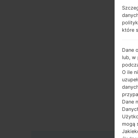
Szczeg
danych
polity
które 
Dane 
lub, w
podcza
O ile 
uzupeł
danych
przypa
Dane n
Danych
Użytko
mogą s
Jakiek