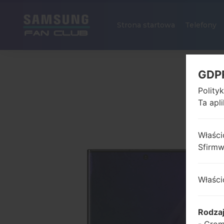
Strona startowa
Telefony
GDP
Polity
Ta apl
Właści
Sfirm
Właści
Rodza