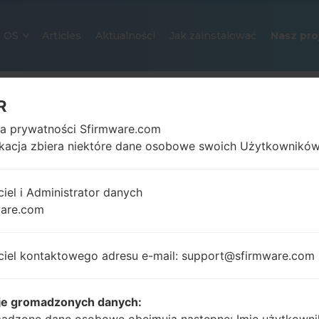
OS
Articles
Aktualności
Jak zainstalować
Nasz pro
R
ka prywatności Sfirmware.com
ikacja zbiera niektóre dane osobowe swoich Użytkowników
ciel i Administrator danych
ware.com
OFICJALNE OPROGRAMOWANIE #
SAMSUNGGALAXY NOTE 20 ULT
ciel kontaktowego adresu e-mail: support@sfirmware.com
Strona startowa
→
Galaxy Note 20 Ultra 5G
→
Samsu
N986B_1_20210806080936_02u4o8o092_fac.zip
je gromadzonych danych: