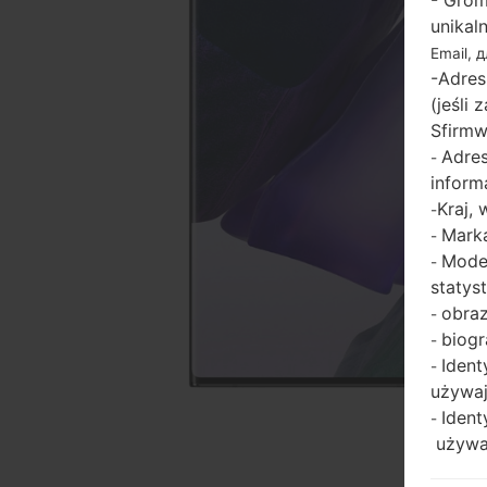
- Grom
unikal
Email, 
-Adres
(jeśli
Sfirmw
Adres
-
inform
Kraj,
-
Marka
-
Model
-
statys
obraz
-
biogr
-
Ident
-
używaj
Ident
-
używaj