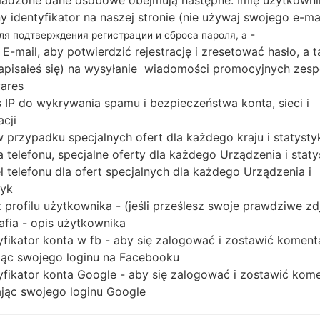
adzone dane osobowe obejmują następne: Imię użytkowni
Pobierz najnowszą aktualizację oprogramowania
ny identyfikator na naszej stronie (nie używaj swojego e-ma
Ultra 5G, ale nie zapomnij sprawdzić, czy nu
-
для подтверждения регистрации и сброса пароля, а
wskazanemu SM-N986B. Kod oprogramowania ukł
 E-mail, aby potwierdzić rejestrację i zresetować hasło, a 
jest dostarczany z wersją PDA N986BXXU3DU
 zapisałeś się) na wysyłanie wiadomości promocyjnych zesp
MODEM N986BXXU3DUH2. Wersja systemu op
ares
 IP do wykrywania spamu i bezpieczeństwa konta, sieci i
układowego to Android R 11. Pełny poradnik
acji
układowego na urządzeniach Samsung
tutaj
 w przypadku specjalnych ofert dla każdego kraju i statysty
 telefonu, specjalne oferty dla każdego Urządzenia i staty
NAZWA PLIKU
SM-N986B_1_2021080608093
R
 telefonu dla ofert specjalnych dla każdego Urządzenia i
6_02u4o8o092_fac
O
tyk
A
 profilu użytkownika - (jeśli prześlesz swoje prawdziwe zd
ROZMIAR PLIKU
7.32 GiB
M
afia - opis użytkownika
yfikator konta w fb - aby się zalogować i zostawić koment
OS
Android R 11
PD
ąc swojego loginu na Facebooku
yfikator konta Google - aby się zalogować i zostawić kom
CSC WERSJA
N986BOXM3DUH2
M
ąc swojego loginu Google
REGION
KR
XTC