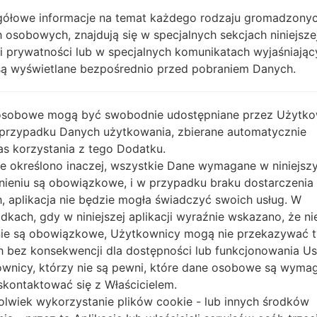
ółowe informacje na temat każdego rodzaju gromadzony
OPIS
Globe, ABS-CBN, Smart, SUN
H
 osobowych, znajdują się w specjalnych sekcjach niniejsze
ki prywatności lub w specjalnych komunikatach wyjaśniając
są wyświetlane bezpośrednio przed pobraniem Danych.
1.SPRAWDŹ RECAPTCHA
2.
osobowe mogą być swobodnie udostępniane przez Użytko
 przypadku Danych użytkowania, zbierane automatycznie
s korzystania z tego Dodatku.
nie określono inaczej, wszystkie Dane wymagane w niniejs
nieniu są obowiązkowe, i w przypadku braku dostarczenia
, aplikacja nie będzie mogła świadczyć swoich usług. W
dkach, gdy w niniejszej aplikacji wyraźnie wskazano, że ni
ie są obowiązkowe, Użytkownicy mogą nie przekazywać 
 bez konsekwencji dla dostępności lub funkcjonowania Usł
wnicy, którzy nie są pewni, które dane osobowe są wyma
kontaktować się z Właścicielem.
olwiek wykorzystanie plików cookie - lub innych środków