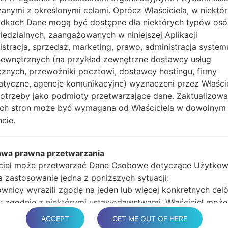
anymi z określonymi celami. Oprócz Właściciela, w niektó
głośności i klawisz Bixb
dkach Dane mogą być dostępne dla niektórych typów os
Naciśnij i przytrzy
edzialnych, zaangażowanych w niniejszej Aplikacji
głośności, następnie 
istracja, sprzedaż, marketing, prawo, administracja system
Naciśnij i przytrzyma
zewnętrznych (na przykład zewnętrzne dostawcy usług
głośności i klawisz st
cznych, przewoźniki pocztowi, dostawcy hostingu, firmy
Podłącz kabel USB,
atyczne, agencje komunikacyjne) wyznaczeni przez Właści
przycisk Bixby i klawis
potrzeby jako podmioty przetwarzające dane. Zaktualizow
Naciśnij i przytrzyma
tych stron może być wymagana od Właściciela w dowolnym
głośności.
cie.
Następnie podłącz ur
wykryć telefon, a na 
Podaj tylko czas p
awa prawna przetwarzania
automatycznego pono
ciel może przetwarzać Dane Osobowe dotyczące Użytkow
Na koniec naciśnij kl
ma zastosowanie jedna z poniższych sytuacji:
ponownie i odłączy si
wnicy wyrazili zgodę na jeden lub więcej konkretnych cel
 zgodnie z niektórymi ustawodawstwami, Właściciel może
na przetwarzanie danych osobowych, dopóki Użytkownik 
ACCEPT
GET ME OUT OF HERE
 sprzeciwu wobec takiedo przetwarzania („nie zrezygnuje”)