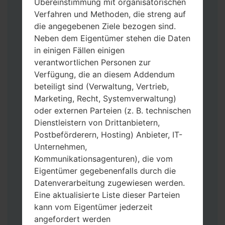
Übereinstimmung mit organisatorischen
Verfahren und Methoden, die streng auf
die angegebenen Ziele bezogen sind.
Neben dem Eigentümer stehen die Daten
in einigen Fällen einigen
verantwortlichen Personen zur
Laden Sie auf Ihren PC:
Odin 3
neueste
Verfügung, die an diesem Addendum
Version herunter.
beteiligt sind (Verwaltung, Vertrieb,
Dann laden Sie die Firmware-Datei
Marketing, Recht, Systemverwaltung)
herunter und entpacken Sie sie.
oder externen Parteien (z. B. technischen
Sie brauchen 1(wählen Sie hier 1 Firmware-
Dienstleistern von Drittanbietern,
Datei aus) oder 5 (wählen Sie 5 Firmware-
Postbeförderern, Hosting) Anbieter, IT-
Dateien aus) Firmware-Dateien:
Unternehmen,
AP: „System & Recovery“
Kommunikationsagenturen), die vom
CP: „Modem & Radio“
Eigentümer gegebenenfalls durch die
CSC_***: „Country & Region & Operator“
Datenverarbeitung zugewiesen werden.
HOME_CSC_***: „Country & Region &
Eine aktualisierte Liste dieser Parteien
Operator“
kann vom Eigentümer jederzeit
Fügen Sie dem Programm Odin 3 alle
angefordert werden
Dateien hinzu.