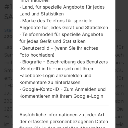
Informationen
#15640 FÜR SM-J200GU -
Land, für spezielle Angebote für jedes
-
Land und Statistiken
SAMSUNGGALAXY J2
Marke des Telefons für spezielle
-
Angebote für jedes Gerät und Statistiken
Startseite
→
Galaxy J2
→
SamsungSM-J200GU
→
SM-
Telefonmodell für spezielle Angebote
-
J200GU_1_20180108123253_c95abvdx97.zip
für jedes Gerät und Statistiken
Laden Sie das neueste Firmware-Update für
Benutzerbild - (wenn Sie Ihr echtes
-
Foto hochladen)
Samsung Galaxy J2 herunter. Vergessen Sie jedoch
Biografie - Beschreibung des Benutzers
-
nicht zu überprüfen, ob die Modellnummer Ihres
Konto-ID in fb - um sich mit Ihrem
-
Smartphones dem angegebenen SM-J200GU
Facebook-Login anzumelden und
entspricht. Der Firmware-Code CAM ist für
Kommentare zu hinterlassen
THAILAND. Das Produkt wird mit der PDA-Version
Google-Konto-ID - Zum Anmelden und
-
J200GUDXU3AQL1 und CSC-Version
Kommentieren mit Ihrem Google-Login
J200GUOLB3AQI1, MODEM-Version
J200GUDXU3AQJ1 geliefert. Die
Ausführliche Informationen zu jeder Art
Betriebssystemversion der angegebenen Firmware
der erfassten personenbezogenen Daten
ist Android Lollipop 5.1.1. Detalierte Anleitung, wie