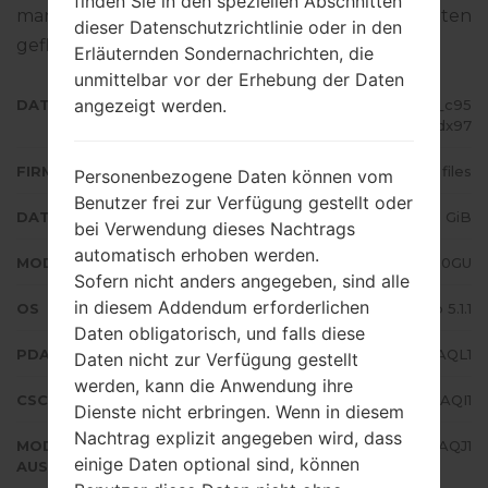
finden Sie in den speziellen Abschnitten
man die Standart - Firmware auf Samsung-Geräten
dieser Datenschutzrichtlinie oder in den
geflascht wird,
gibt es hier
Erläuternden Sondernachrichten, die
unmittelbar vor der Erhebung der Daten
angezeigt werden.
DATEINAME
SM-J200GU_1_20180108123253_c95
abvdx97
FIRMWARE TYP
4 files
Personenbezogene Daten können vom
Benutzer frei zur Verfügung gestellt oder
DATEIGRÖSSE
1.03 GiB
bei Verwendung dieses Nachtrags
automatisch erhoben werden.
MODELL
Samsung SM-J200GU
Sofern nicht anders angegeben, sind alle
in diesem Addendum erforderlichen
OS
Android Lollipop 5.1.1
Daten obligatorisch, und falls diese
PDA/AP AUSFÜHRUNG
J200GUDXU3AQL1
Daten nicht zur Verfügung gestellt
werden, kann die Anwendung ihre
CSC AUSFÜHRUNG
J200GUOLB3AQI1
Dienste nicht erbringen. Wenn in diesem
Nachtrag explizit angegeben wird, dass
MODEM/CP
J200GUDXU3AQJ1
einige Daten optional sind, können
AUSFÜHRUNG