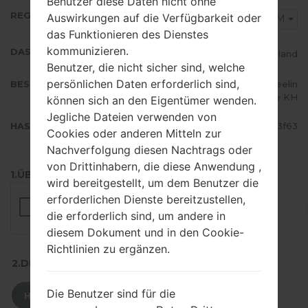
Benutzer diese Daten nicht ohne
REGION
Auswirkungen auf die Verfügbarkeit oder
CAM
das Funktionieren des Dienstes
kommunizieren.
DAS LAND
Thailand
Benutzer, die nicht sicher sind, welche
persönlichen Daten erforderlich sind,
BESCHREIBUNG
Cellcard, Smart, qb, Metfone, Beelin
e KH
können sich an den Eigentümer wenden.
Jegliche Dateien verwenden von
HASH
dbedb2a336f25823875d014af673f63
Cookies oder anderen Mitteln zur
Nachverfolgung diesen Nachtrags oder
von Drittinhabern, die diese Anwendung ,
1.ÜBERPRÜFEN SIE AUF RECAPTCHA
wird bereitgestellt, um dem Benutzer die
erforderlichen Dienste bereitzustellen,
die erforderlich sind, um andere in
diesem Dokument und in den Cookie-
Richtlinien zu ergänzen.
2.DRÜCKEN SIE ZUM HERUNTERLADEN
Die Benutzer sind für die
HERUNTERLADEN