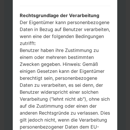
Wenn Sie das Telefon flashen und auf die
Werkseinstellungen zurücksetzen
Rechtsgrundlage der Verarbeitung
möchten, wählen Sie CSC_***, in einem
Der Eigentümer kann personenbezogene
anderen Fall wählen Sie HOME_CSC_***
Daten in Bezug auf Benutzer verarbeiten,
um Ihre Daten zu speichern.
wenn eine der folgenden Bedingungen
Jetzt schalten Sie das Gerät aus und
zutrifft:
aktivieren Sie Download-Modus. Alle
Benutzer haben ihre Zustimmung zu
Methoden, wie es geht:
einem oder mehreren bestimmten
Halten Sie die Power-, Lautstärke- und
Zwecken gegeben. Hinweis: Gemäß
Bixbi- Tasten gedrückt.
einigen Gesetzen kann der Eigentümer
Halten Sie Lauter- und Leiser-Tasten
berechtigt sein, personenbezogene
gedrückt. Schließen Sie das Telefon mit
Daten zu verarbeiten, es sei denn, der
einem USB-Kabel an den PC an.
Benutzer widerspricht einer solchen
Halten Sie die Power-, Lauter- und
Verarbeitung ("lehnt nicht ab"), ohne sich
Home-Tasten gedrückt.
auf die Zustimmung oder einen der
Schließen Sie das USB-Kabel an und
anderen Rechtsgründe zu verlassen. Dies
halten Sie die Leiser- und Bixbi-Tasten
gilt jedoch nicht, wenn die Verarbeitung
gedrückt.
personenbezogener Daten dem EU-
Halten Sie die Power- und Lauter-