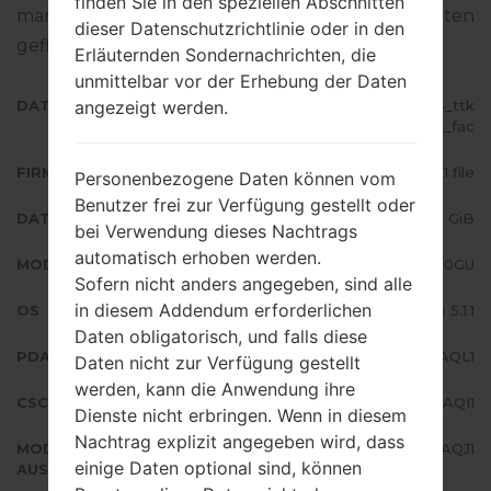
finden Sie in den speziellen Abschnitten
man die Standart - Firmware auf Samsung-Geräten
dieser Datenschutzrichtlinie oder in den
geflascht wird,
gibt es hier
Erläuternden Sondernachrichten, die
unmittelbar vor der Erhebung der Daten
angezeigt werden.
DATEINAME
SM-J200GU_1_20180206094814_ttk
c2p18tq_fac
FIRMWARE TYP
1 file
Personenbezogene Daten können vom
Benutzer frei zur Verfügung gestellt oder
DATEIGRÖSSE
1.03 GiB
bei Verwendung dieses Nachtrags
automatisch erhoben werden.
MODELL
Samsung SM-J200GU
Sofern nicht anders angegeben, sind alle
in diesem Addendum erforderlichen
OS
Android Lollipop 5.1.1
Daten obligatorisch, und falls diese
PDA/AP AUSFÜHRUNG
J200GUDXU3AQL1
Daten nicht zur Verfügung gestellt
werden, kann die Anwendung ihre
CSC AUSFÜHRUNG
J200GUOLB3AQI1
Dienste nicht erbringen. Wenn in diesem
Nachtrag explizit angegeben wird, dass
MODEM/CP
J200GUDXU3AQJ1
einige Daten optional sind, können
AUSFÜHRUNG