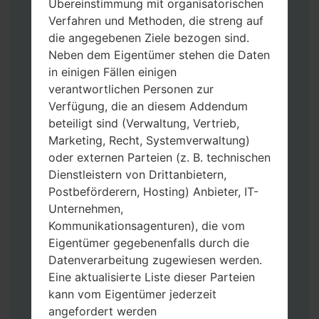
Übereinstimmung mit organisatorischen
Verfahren und Methoden, die streng auf
die angegebenen Ziele bezogen sind.
Neben dem Eigentümer stehen die Daten
in einigen Fällen einigen
verantwortlichen Personen zur
Laden Sie auf Ihren PC:
Odin 3
neueste
Verfügung, die an diesem Addendum
Version herunter.
beteiligt sind (Verwaltung, Vertrieb,
Dann laden Sie die Firmware-Datei
Marketing, Recht, Systemverwaltung)
herunter und entpacken Sie sie.
oder externen Parteien (z. B. technischen
Sie brauchen 1(wählen Sie hier 1 Firmware-
Dienstleistern von Drittanbietern,
Datei aus) oder 5 (wählen Sie 5 Firmware-
Postbeförderern, Hosting) Anbieter, IT-
Dateien aus) Firmware-Dateien:
Unternehmen,
AP: „System & Recovery“
Kommunikationsagenturen), die vom
CP: „Modem & Radio“
Eigentümer gegebenenfalls durch die
CSC_***: „Country & Region & Operator“
Datenverarbeitung zugewiesen werden.
HOME_CSC_***: „Country & Region &
Eine aktualisierte Liste dieser Parteien
Operator“
kann vom Eigentümer jederzeit
Fügen Sie dem Programm Odin 3 alle
angefordert werden