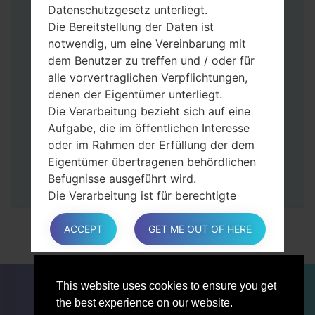
Datenschutzgesetz unterliegt.
Halten Sie die Power- und Lauter-
Die Bereitstellung der Daten ist
Tasten gedrückt.
notwendig, um eine Vereinbarung mit
Dann schließen Sie das Telefon an den PC
dem Benutzer zu treffen und / oder für
an, das Programm Odin erkennt Ihr Gerät
alle vorvertraglichen Verpflichtungen,
und „COM port number“ wird auf dem
denen der Eigentümer unterliegt.
Bildschirm angezeigt.
Die Verarbeitung bezieht sich auf eine
Geben Sie nur die „F. Reset”-Zeit und
Aufgabe, die im öffentlichen Interesse
„Auto-Rebot“ an.
oder im Rahmen der Erfüllung der dem
Zum Schluss klicken Sie „Start“-Taste auf.
Eigentümer übertragenen behördlichen
Ihr Gerät wird neu gestartet und von PC
Befugnisse ausgeführt wird.
getrennt.
Die Verarbeitung ist für berechtigte
Interessen des Eigentümers oder eines
Dritten erforderlich.
ACCEPT
GET ME OUT OF HERE
In jedem Fall hilft der Eigentümer gerne
bei der Erläuterung des für die
FÜR BLOGGER
NACHRICHTEN
VERGLEICHE
Verarbeitung geltenden rechtlichen
This website uses cookies to ensure you get
KONTAKTE
VERTRAULICHKEIT
Rahmens und insbesondere, ob die
the best experience on our website.
Bereitstellung personenbezogener Daten
NUTZUNGSBEDINGUNGEN