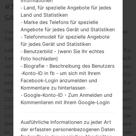
Informationen
#33934 FÜR SM-J200GU -
Land, für spezielle Angebote für jedes
-
Land und Statistiken
SAMSUNGGALAXY J2
Marke des Telefons für spezielle
-
Angebote für jedes Gerät und Statistiken
Startseite
→
Galaxy J2
→
SamsungSM-J200GU
→
SM-
Telefonmodell für spezielle Angebote
-
J200GU_1_20180206094814_ttkc2p18tq_fac.zip
für jedes Gerät und Statistiken
Laden Sie das neueste Firmware-Update für
Benutzerbild - (wenn Sie Ihr echtes
-
Foto hochladen)
Samsung Galaxy J2 herunter. Vergessen Sie jedoch
Biografie - Beschreibung des Benutzers
-
nicht zu überprüfen, ob die Modellnummer Ihres
Konto-ID in fb - um sich mit Ihrem
-
Smartphones dem angegebenen SM-J200GU
Facebook-Login anzumelden und
entspricht. Der Firmware-Code XXV ist für
Kommentare zu hinterlassen
VIETNAM. Das Produkt wird mit der PDA-Version
Google-Konto-ID - Zum Anmelden und
-
J200GUDXU3AQL1 und CSC-Version
Kommentieren mit Ihrem Google-Login
J200GUOLB3AQI1, MODEM-Version
J200GUDXU3AQJ1 geliefert. Die
Ausführliche Informationen zu jeder Art
Betriebssystemversion der angegebenen Firmware
der erfassten personenbezogenen Daten
ist Android Lollipop 5.1.1. Detalierte Anleitung, wie