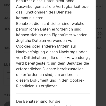
Benutzer diese Daten nicht ohne
REGION
Auswirkungen auf die Verfügbarkeit oder
XXV
das Funktionieren des Dienstes
kommunizieren.
DAS LAND
Vietnam
Benutzer, die nicht sicher sind, welche
persönlichen Daten erforderlich sind,
BESCHREIBUNG
Beeline VN, VN Mobifone, Vinaphon
e, Vietnamobile, EVN Telecom 3G,
können sich an den Eigentümer wenden.
Viettel
Jegliche Dateien verwenden von
Cookies oder anderen Mitteln zur
HASH
fee4f9ec92768d21699c2774ae261479
Nachverfolgung diesen Nachtrags oder
von Drittinhabern, die diese Anwendung ,
wird bereitgestellt, um dem Benutzer die
1.ÜBERPRÜFEN SIE AUF RECAPTCHA
erforderlichen Dienste bereitzustellen,
die erforderlich sind, um andere in
diesem Dokument und in den Cookie-
Richtlinien zu ergänzen.
2.DRÜCKEN SIE ZUM HERUNTERLADEN
Die Benutzer sind für die