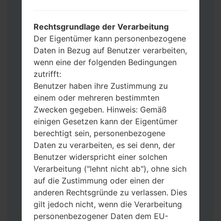
Dateien hinzu.
Wenn Sie das Telefon flashen und auf die
Rechtsgrundlage der Verarbeitung
Werkseinstellungen zurücksetzen
Der Eigentümer kann personenbezogene
möchten, wählen Sie CSC_***, in einem
Daten in Bezug auf Benutzer verarbeiten,
anderen Fall wählen Sie HOME_CSC_***
wenn eine der folgenden Bedingungen
um Ihre Daten zu speichern.
zutrifft:
Jetzt schalten Sie das Gerät aus und
Benutzer haben ihre Zustimmung zu
aktivieren Sie Download-Modus. Alle
einem oder mehreren bestimmten
Methoden, wie es geht:
Zwecken gegeben. Hinweis: Gemäß
Halten Sie die Power-, Lautstärke- und
einigen Gesetzen kann der Eigentümer
Bixbi- Tasten gedrückt.
berechtigt sein, personenbezogene
Halten Sie Lauter- und Leiser-Tasten
Daten zu verarbeiten, es sei denn, der
gedrückt. Schließen Sie das Telefon mit
Benutzer widerspricht einer solchen
einem USB-Kabel an den PC an.
Verarbeitung ("lehnt nicht ab"), ohne sich
Halten Sie die Power-, Lauter- und
auf die Zustimmung oder einen der
Home-Tasten gedrückt.
anderen Rechtsgründe zu verlassen. Dies
Schließen Sie das USB-Kabel an und
gilt jedoch nicht, wenn die Verarbeitung
halten Sie die Leiser- und Bixbi-Tasten
personenbezogener Daten dem EU-
gedrückt.