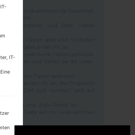
rn.
IT-
 Gerät aus und aktivieren Sie Download-
 wie es geht:
wer-, Lautstärke- und Bixbi- Tasten
dum
und Leiser-Tasten gedrückt. Schließen
inem USB-Kabel an den PC an.
r-, Lauter- und Home-Tasten gedrückt.
er, IT-
SB-Kabel an und halten Sie die Leiser-
ückt.
 Eine
r- und Lauter-Tasten gedrückt.
as Telefon an den PC an, das Programm
rät und „COM port number“ wird auf
igt.
Reset”-Zeit und „Auto-Rebot“ an.
e „Start“-Taste auf. Ihr Gerät wird neu
tzer
getrennt.
mten