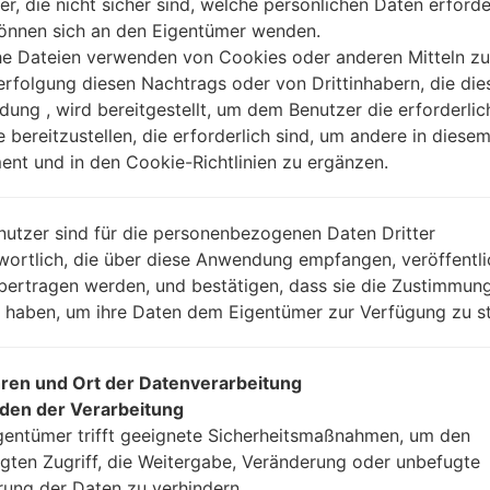
er, die nicht sicher sind, welche persönlichen Daten erforde
können sich an den Eigentümer wenden.
he Dateien verwenden von Cookies oder anderen Mitteln zu
Anleitung
rfolgung diesen Nachtrags oder von Drittinhabern, die die
ung , wird bereitgestellt, um dem Benutzer die erforderlic
e bereitzustellen, die erforderlich sind, um andere in diese
nt und in den Cookie-Richtlinien zu ergänzen.
Laden Sie auf Ihren P
Dann laden Sie die F
Sie sie.
nutzer sind für die personenbezogenen Daten Dritter
Sie brauchen 1(wählen
wortlich, die über diese Anwendung empfangen, veröffentli
(wählen Sie 5 Firmwar
bertragen werden, und bestätigen, dass sie die Zustimmung
AP: „System & Reco
n haben, um ihre Daten dem Eigentümer zur Verfügung zu st
CP: „Modem & Radio
CSC_***: „Country &
HOME_CSC_***: „Cou
ren und Ort der Datenverarbeitung
Fügen Sie dem Progra
den der Verarbeitung
Wenn Sie das T
gentümer trifft geeignete Sicherheitsmaßnahmen, um den
Werkseinstellungen
gten Zugriff, die Weitergabe, Veränderung oder unbefugte
CSC_***, in einem an
rung der Daten zu verhindern.