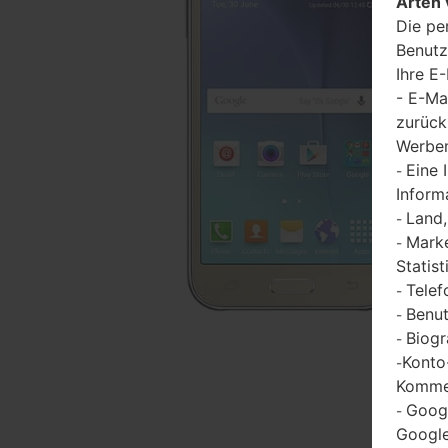
Arten 
Die pe
Benutz
Ihre E
- E-Ma
zurück
Werbem
Eine 
-
Inform
Land,
-
Marke
-
Statist
Telef
-
Benut
-
Biogr
-
Konto
-
Kommen
Goog
-
Google