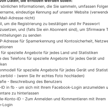
von Daten, die erhoben werden sollen:
Laden Sie das neueste Firmware-Update für Sam
rsönlichen Informationen, die Sie sammeln, umfassen Folge
jedoch nicht zu überprüfen, ob die Modellnum
ername, eindeutige Kennung auf unserer Website (verwend
SM-J200GU entspricht. Der Firmware-Code CAM is
-Mail-Adresse nicht)
PDA-Version J200GUDXU3AQL1 und CSC-Vers
il, um die Registrierung zu bestätigen und Ihr Passwort
J200GUDXU3AQJ1 geliefert. Die Betriebssyste
zusetzen, und (falls Sie ein Abonnent sind), um Sfirmware
Android Lollipop 5.1.1. Detalierte Anleitung, wie
itteilungen zu senden
IP-Adresse für Spamerkennung und Kontosicherheit, Netzw
Geräten geflascht wird,
gibt es hier
ationen
 für spezielle Angebote für jedes Land und Statistiken
DATEINAME
SM-J200GU_1_2018020609481
FI
 des Telefons für spezielle Angebote für jedes Gerät und
4_ttkc2p18tq_fac
iken
DATEIGRÖSSE
1.03 GiB
M
onmodell für spezielle Angebote für jedes Gerät und Statist
zerbild - (wenn Sie Ihr echtes Foto hochladen)
OS
Android Lollipop 5.1.1
PD
afie - Beschreibung des Benutzers
A
-ID in fb - um sich mit Ihrem Facebook-Login anzumelden 
tare zu hinterlassen
CSC AUSFÜHRUNG
J200GUOLB3AQI1
M
le-Konto-ID - Zum Anmelden und Kommentieren mit Ihrem
A
-Login