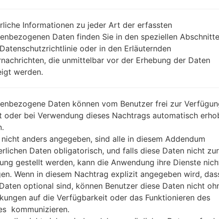
REGION
DA
CAM
rliche Informationen zu jeder Art der erfassten
BESCHREIBUNG
Cellcard, Smart, qb, Metfone, B
H
enbezogenen Daten finden Sie in den speziellen Abschnitt
eeline KH
 Datenschutzrichtlinie oder in den Erläuternden
nachrichten, die unmittelbar vor der Erhebung der Daten
igt werden.
1.ÜBERPRÜFEN SIE AUF RECAPTCHA
2
enbezogene Daten können vom Benutzer frei zur Verfügun
lt oder bei Verwendung dieses Nachtrags automatisch erho
.
 nicht anders angegeben, sind alle in diesem Addendum
erlichen Daten obligatorisch, und falls diese Daten nicht zur
ung gestellt werden, kann die Anwendung ihre Dienste nich
gen. Wenn in diesem Nachtrag explizit angegeben wird, das
 Daten optional sind, können Benutzer diese Daten nicht oh
kungen auf die Verfügbarkeit oder das Funktionieren des
es kommunizieren.