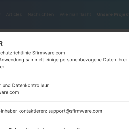
Articles
Nachrichten
Wie man flasht
Unsere Projek
R
chutzrichtlinie Sfirmware.com
Anwendung sammelt einige personenbezogene Daten ihrer
er.
r und Datenkontrolleur
OFFIZIELLER FIRMWARE #33937
ware.com
SAMSUNGGALAXY J2
-Inhaber kontaktieren: support@sfirmware.com
Startseite
→
Galaxy J2
→
SamsungSM-J200GU
→
SM-
J200GU_1_20180206094814_ttkc2p18tq_fac.zip