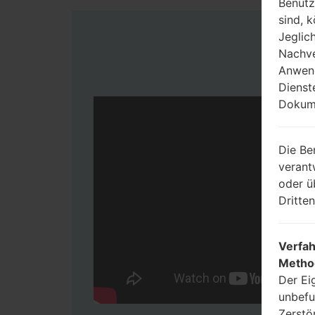
Benutz
sind, 
Jeglic
Nachve
Anwend
Dienst
Dokume
Die Be
verant
oder ü
Dritte
Verfah
Metho
Der Ei
unbefu
Zerstö