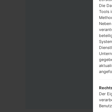
Die Da
Tools 
Method
Neben 
verant
beteili
System
Dienst
Untern
gegebe
aktual
angefo
Rechts
Der Ei
verarb
Benutz
Zwecke