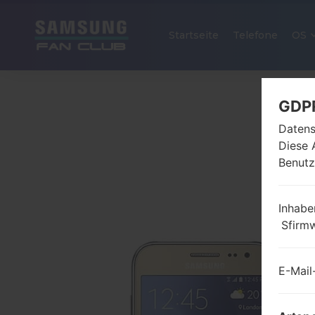
Startseite
Telefone
OS
GDP
Datens
Diese 
Benutz
Inhabe
Sfirm
E-Mail