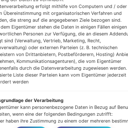
Ihre Daten zu speiche
tenverarbeitung erfolgt mithilfe von Computern und / oder 
Jetzt schalten Sie das
in Übereinstimmung mit organisatorischen Verfahren und
Modus. Alle Methoden,
en, die streng auf die angegebenen Ziele bezogen sind.
Halten Sie die Po
dem Eigentümer stehen die Daten in einigen Fällen einigen
gedrückt.
wortlichen Personen zur Verfügung, die an diesem Adden
Halten Sie Lauter- 
gt sind (Verwaltung, Vertrieb, Marketing, Recht,
Sie das Telefon mit e
verwaltung) oder externen Parteien (z. B. technischen
Halten Sie die Powe
leistern von Drittanbietern, Postbeförderern, Hosting) Anbiet
Schließen Sie das U
ehmen, Kommunikationsagenturen), die vom Eigentümer
und Bixbi-Tasten gedr
nenfalls durch die Datenverarbeitung zugewiesen werden.
Halten Sie die Powe
isierte Liste dieser Parteien kann vom Eigentümer jederzeit
Dann schließen Sie d
rdert werden
Odin erkennt Ihr Ge
dem Bildschirm angeze
Geben Sie nur die „F. 
grundlage der Verarbeitung
Zum Schluss klicken Si
gentümer kann personenbezogene Daten in Bezug auf Benu
gestartet und von PC 
eiten, wenn eine der folgenden Bedingungen zutrifft:
er haben ihre Zustimmung zu einem oder mehreren bestim
n gegeben. Hinweis: Gemäß einigen Gesetzen kann der