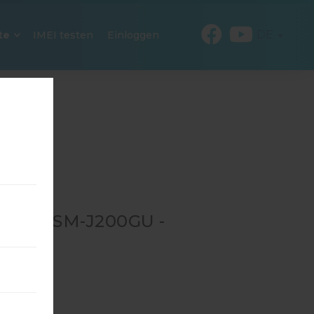
DE
te
IMEI testen
Einloggen
 FÜR SM-J200GU -