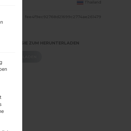
S LAND
Thailand
ASH
fee4f9ec92768d21699c2774ae261479
en
.DRÜCKEN SIE ZUM HERUNTERLADEN
HERUNTERLADEN
g
ben
t
s
ne