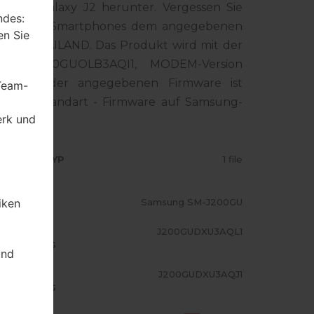
sung Galaxy J2 herunter. Vergessen Sie
ndes:
mer Ihres Smartphones dem angegebenen
en Sie
t für THAILAND. Das Produkt wird mit der
ion J200GUOLB3AQI1, MODEM-Version
mversion der angegebenen Firmware ist
 Team-
 man die Standart - Firmware auf Samsung-
erk und
RMWARE TYP
1 file
ODELL
Samsung SM-J200GU
iken
A/AP
J200GUDXU3AQL1
USFÜHRUNG
und
ODEM/CP
J200GUDXU3AQJ1
USFÜHRUNG