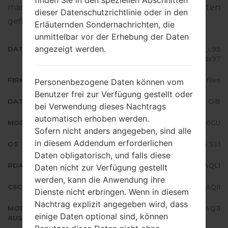
finden Sie in den speziellen Abschnitten
man die Standart - Firmware auf Samsung-Geräten
dieser Datenschutzrichtlinie oder in den
geflascht wird,
gibt es hier
Erläuternden Sondernachrichten, die
unmittelbar vor der Erhebung der Daten
angezeigt werden.
DATEINAME
SM-J200GU_1_20180108123253_c95
abvdx97
FIRMWARE TYP
4 files
Personenbezogene Daten können vom
Benutzer frei zur Verfügung gestellt oder
DATEIGRÖSSE
1.03 GiB
bei Verwendung dieses Nachtrags
automatisch erhoben werden.
MODELL
Samsung SM-J200GU
Sofern nicht anders angegeben, sind alle
in diesem Addendum erforderlichen
OS
Android Lollipop 5.1.1
Daten obligatorisch, und falls diese
PDA/AP AUSFÜHRUNG
J200GUDXU3AQL1
Daten nicht zur Verfügung gestellt
werden, kann die Anwendung ihre
CSC AUSFÜHRUNG
J200GUOLB3AQI1
Dienste nicht erbringen. Wenn in diesem
Nachtrag explizit angegeben wird, dass
MODEM/CP
J200GUDXU3AQJ1
einige Daten optional sind, können
AUSFÜHRUNG