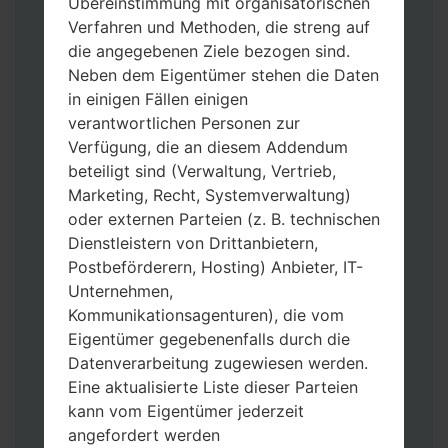
Übereinstimmung mit organisatorischen
Verfahren und Methoden, die streng auf
die angegebenen Ziele bezogen sind.
Neben dem Eigentümer stehen die Daten
in einigen Fällen einigen
Laden Sie auf Ihren PC:
Odin 3
neueste
verantwortlichen Personen zur
Version herunter.
Verfügung, die an diesem Addendum
Dann laden Sie die Firmware-Datei
beteiligt sind (Verwaltung, Vertrieb,
herunter und entpacken Sie sie.
Marketing, Recht, Systemverwaltung)
Sie brauchen 1(wählen Sie hier 1 Firmware-
oder externen Parteien (z. B. technischen
Datei aus) oder 5 (wählen Sie 5 Firmware-
Dienstleistern von Drittanbietern,
Dateien aus) Firmware-Dateien:
Postbeförderern, Hosting) Anbieter, IT-
AP: „System & Recovery“
Unternehmen,
CP: „Modem & Radio“
Kommunikationsagenturen), die vom
CSC_***: „Country & Region & Operator“
Eigentümer gegebenenfalls durch die
HOME_CSC_***: „Country & Region &
Datenverarbeitung zugewiesen werden.
Operator“
Eine aktualisierte Liste dieser Parteien
Fügen Sie dem Programm Odin 3 alle
kann vom Eigentümer jederzeit
Dateien hinzu.
angefordert werden
Wenn Sie das Telefon flashen und auf die