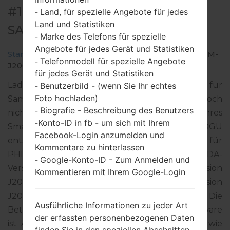
#15638 FÜR SM-J200GU -
Land, für spezielle Angebote für jedes
-
Land und Statistiken
SAMSUNGGALAXY J2
Marke des Telefons für spezielle
-
Angebote für jedes Gerät und Statistiken
Startseite
→
Galaxy J2
→
SamsungSM-J200GU
→
SM-
Telefonmodell für spezielle Angebote
-
J200GU_1_20180108123253_c95abvdx97.zip
für jedes Gerät und Statistiken
Laden Sie das neueste Firmware-Update für
Benutzerbild - (wenn Sie Ihr echtes
-
Foto hochladen)
Samsung Galaxy J2 herunter. Vergessen Sie jedoch
Biografie - Beschreibung des Benutzers
-
nicht zu überprüfen, ob die Modellnummer Ihres
Konto-ID in fb - um sich mit Ihrem
-
Smartphones dem angegebenen SM-J200GU
Facebook-Login anzumelden und
entspricht. Der Firmware-Code XTC ist für
Kommentare zu hinterlassen
PHILIPPINES. Das Produkt wird mit der PDA-
Google-Konto-ID - Zum Anmelden und
-
Version J200GUDXU3AQL1 und CSC-Version
Kommentieren mit Ihrem Google-Login
J200GUOLB3AQI1, MODEM-Version
J200GUDXU3AQJ1 geliefert. Die
Ausführliche Informationen zu jeder Art
Betriebssystemversion der angegebenen Firmware
der erfassten personenbezogenen Daten
ist Android Lollipop 5.1.1. Detalierte Anleitung, wie