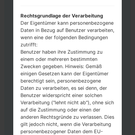
Werkseinstellungen zurücksetzen
möchten, wählen Sie CSC_***, in einem
Rechtsgrundlage der Verarbeitung
anderen Fall wählen Sie HOME_CSC_***
Der Eigentümer kann personenbezogene
um Ihre Daten zu speichern.
Daten in Bezug auf Benutzer verarbeiten,
Jetzt schalten Sie das Gerät aus und
wenn eine der folgenden Bedingungen
aktivieren Sie Download-Modus. Alle
zutrifft:
Methoden, wie es geht:
Benutzer haben ihre Zustimmung zu
Halten Sie die Power-, Lautstärke- und
einem oder mehreren bestimmten
Bixbi- Tasten gedrückt.
Zwecken gegeben. Hinweis: Gemäß
Halten Sie Lauter- und Leiser-Tasten
einigen Gesetzen kann der Eigentümer
gedrückt. Schließen Sie das Telefon mit
berechtigt sein, personenbezogene
einem USB-Kabel an den PC an.
Daten zu verarbeiten, es sei denn, der
Halten Sie die Power-, Lauter- und
Benutzer widerspricht einer solchen
Home-Tasten gedrückt.
Verarbeitung ("lehnt nicht ab"), ohne sich
Schließen Sie das USB-Kabel an und
auf die Zustimmung oder einen der
halten Sie die Leiser- und Bixbi-Tasten
anderen Rechtsgründe zu verlassen. Dies
gedrückt.
gilt jedoch nicht, wenn die Verarbeitung
Halten Sie die Power- und Lauter-
personenbezogener Daten dem EU-