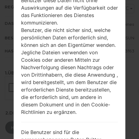
Benutzer diese Daten nicht ohne
REGION
Auswirkungen auf die Verfügbarkeit oder
XTC
das Funktionieren des Dienstes
kommunizieren.
DAS LAND
Philippines
Benutzer, die nicht sicher sind, welche
persönlichen Daten erforderlich sind,
BESCHREIBUNG
Globe, ABS-CBN, Smart, SUN
können sich an den Eigentümer wenden.
HASH
dbedb2a336f25823875d014af673f63
Jegliche Dateien verwenden von
Cookies oder anderen Mitteln zur
Nachverfolgung diesen Nachtrags oder
1.ÜBERPRÜFEN SIE AUF RECAPTCHA
von Drittinhabern, die diese Anwendung ,
wird bereitgestellt, um dem Benutzer die
erforderlichen Dienste bereitzustellen,
die erforderlich sind, um andere in
diesem Dokument und in den Cookie-
Richtlinien zu ergänzen.
2.DRÜCKEN SIE ZUM HERUNTERLADEN
HERUNTERLADEN
Die Benutzer sind für die