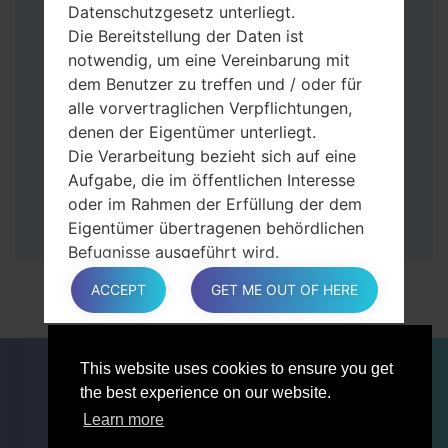
Tasten gedrückt.
Datenschutzgesetz unterliegt.
Dann schließen Sie das Telefon an den PC
Die Bereitstellung der Daten ist
an, das Programm Odin erkennt Ihr Gerät
notwendig, um eine Vereinbarung mit
und „COM port number“ wird auf dem
dem Benutzer zu treffen und / oder für
Bildschirm angezeigt.
alle vorvertraglichen Verpflichtungen,
Geben Sie nur die „F. Reset”-Zeit und
denen der Eigentümer unterliegt.
„Auto-Rebot“ an.
Die Verarbeitung bezieht sich auf eine
Zum Schluss klicken Sie „Start“-Taste auf.
Aufgabe, die im öffentlichen Interesse
Ihr Gerät wird neu gestartet und von PC
oder im Rahmen der Erfüllung der dem
getrennt.
Eigentümer übertragenen behördlichen
Befugnisse ausgeführt wird.
Die Verarbeitung ist für berechtigte
ACCEPT
GET ME OUT OF HERE
Interessen des Eigentümers oder eines
Dritten erforderlich.
In jedem Fall hilft der Eigentümer gerne
FÜR BLOGGER
NACHRICHTEN
VERGLEICHE
This website uses cookies to ensure you get
bei der Erläuterung des für die
KONTAKTE
VERTRAULICHKEIT
the best experience on our website.
Verarbeitung geltenden rechtlichen
NUTZUNGSBEDINGUNGEN
Rahmens und insbesondere, ob die
Learn more
Bereitstellung personenbezogener Daten