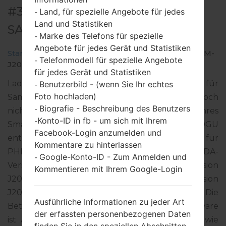
#33941 FÜR SM-J200GU -
Land, für spezielle Angebote für jedes
-
Land und Statistiken
SAMSUNGGALAXY J2
Marke des Telefons für spezielle
-
Angebote für jedes Gerät und Statistiken
Startseite
→
Galaxy J2
→
SamsungSM-J200GU
→
SM-
Telefonmodell für spezielle Angebote
-
J200GU_1_20180206094814_ttkc2p18tq_fac.zip
für jedes Gerät und Statistiken
Laden Sie das neueste Firmware-Update für
Benutzerbild - (wenn Sie Ihr echtes
-
Foto hochladen)
Samsung Galaxy J2 herunter. Vergessen Sie jedoch
Biografie - Beschreibung des Benutzers
-
nicht zu überprüfen, ob die Modellnummer Ihres
Konto-ID in fb - um sich mit Ihrem
-
Smartphones dem angegebenen SM-J200GU
Facebook-Login anzumelden und
entspricht. Der Firmware-Code SMA ist für
Kommentare zu hinterlassen
PHILIPPINES. Das Produkt wird mit der PDA-
Google-Konto-ID - Zum Anmelden und
-
Version J200GUDXU3AQL1 und CSC-Version
Kommentieren mit Ihrem Google-Login
J200GUOLB3AQI1, MODEM-Version
J200GUDXU3AQJ1 geliefert. Die
Ausführliche Informationen zu jeder Art
Betriebssystemversion der angegebenen Firmware
der erfassten personenbezogenen Daten
ist Android Lollipop 5.1.1. Detalierte Anleitung, wie