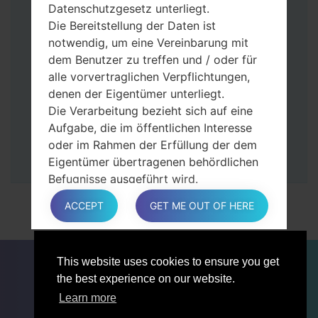
Tasten gedrückt.
Datenschutzgesetz unterliegt.
Dann schließen Sie das Telefon an den PC
Die Bereitstellung der Daten ist
an, das Programm Odin erkennt Ihr Gerät
notwendig, um eine Vereinbarung mit
und „COM port number“ wird auf dem
dem Benutzer zu treffen und / oder für
Bildschirm angezeigt.
alle vorvertraglichen Verpflichtungen,
Geben Sie nur die „F. Reset”-Zeit und
denen der Eigentümer unterliegt.
„Auto-Rebot“ an.
Die Verarbeitung bezieht sich auf eine
Zum Schluss klicken Sie „Start“-Taste auf.
Aufgabe, die im öffentlichen Interesse
Ihr Gerät wird neu gestartet und von PC
oder im Rahmen der Erfüllung der dem
getrennt.
Eigentümer übertragenen behördlichen
Befugnisse ausgeführt wird.
Die Verarbeitung ist für berechtigte
ACCEPT
GET ME OUT OF HERE
Interessen des Eigentümers oder eines
Dritten erforderlich.
In jedem Fall hilft der Eigentümer gerne
FÜR BLOGGER
NACHRICHTEN
VERGLEICHE
This website uses cookies to ensure you get
bei der Erläuterung des für die
KONTAKTE
VERTRAULICHKEIT
the best experience on our website.
Verarbeitung geltenden rechtlichen
NUTZUNGSBEDINGUNGEN
Rahmens und insbesondere, ob die
Learn more
Bereitstellung personenbezogener Daten