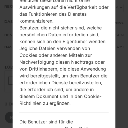
Benutzer diese Daten nicht ohne
REGION
Auswirkungen auf die Verfügbarkeit oder
SMA
das Funktionieren des Dienstes
kommunizieren.
DAS LAND
Philippines
Benutzer, die nicht sicher sind, welche
persönlichen Daten erforderlich sind,
BESCHREIBUNG
Red Mobile, Smart, SUN
können sich an den Eigentümer wenden.
HASH
fee4f9ec92768d21699c2774ae261479
Jegliche Dateien verwenden von
Cookies oder anderen Mitteln zur
Nachverfolgung diesen Nachtrags oder
1.ÜBERPRÜFEN SIE AUF RECAPTCHA
von Drittinhabern, die diese Anwendung ,
wird bereitgestellt, um dem Benutzer die
erforderlichen Dienste bereitzustellen,
die erforderlich sind, um andere in
diesem Dokument und in den Cookie-
Richtlinien zu ergänzen.
2.DRÜCKEN SIE ZUM HERUNTERLADEN
HERUNTERLADEN
Die Benutzer sind für die