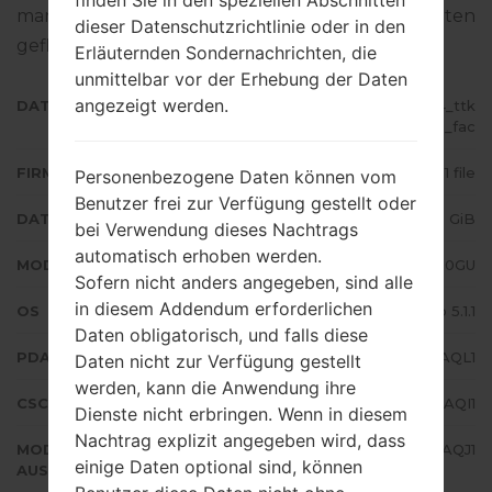
finden Sie in den speziellen Abschnitten
man die Standart - Firmware auf Samsung-Geräten
dieser Datenschutzrichtlinie oder in den
geflascht wird,
gibt es hier
Erläuternden Sondernachrichten, die
unmittelbar vor der Erhebung der Daten
angezeigt werden.
DATEINAME
SM-J200GU_1_20180206094814_ttk
c2p18tq_fac
FIRMWARE TYP
1 file
Personenbezogene Daten können vom
Benutzer frei zur Verfügung gestellt oder
DATEIGRÖSSE
1.03 GiB
bei Verwendung dieses Nachtrags
automatisch erhoben werden.
MODELL
Samsung SM-J200GU
Sofern nicht anders angegeben, sind alle
in diesem Addendum erforderlichen
OS
Android Lollipop 5.1.1
Daten obligatorisch, und falls diese
PDA/AP AUSFÜHRUNG
J200GUDXU3AQL1
Daten nicht zur Verfügung gestellt
werden, kann die Anwendung ihre
CSC AUSFÜHRUNG
J200GUOLB3AQI1
Dienste nicht erbringen. Wenn in diesem
Nachtrag explizit angegeben wird, dass
MODEM/CP
J200GUDXU3AQJ1
einige Daten optional sind, können
AUSFÜHRUNG