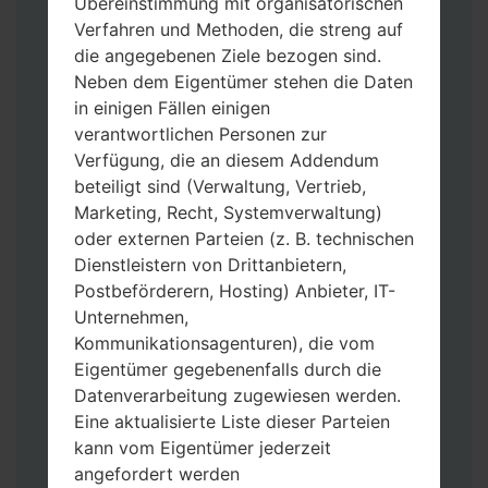
Übereinstimmung mit organisatorischen
Verfahren und Methoden, die streng auf
die angegebenen Ziele bezogen sind.
Neben dem Eigentümer stehen die Daten
in einigen Fällen einigen
Laden Sie auf Ihren PC:
Odin 3
neueste
verantwortlichen Personen zur
Version herunter.
Verfügung, die an diesem Addendum
Dann laden Sie die Firmware-Datei
beteiligt sind (Verwaltung, Vertrieb,
herunter und entpacken Sie sie.
Marketing, Recht, Systemverwaltung)
Sie brauchen 1(wählen Sie hier 1 Firmware-
oder externen Parteien (z. B. technischen
Datei aus) oder 5 (wählen Sie 5 Firmware-
Dienstleistern von Drittanbietern,
Dateien aus) Firmware-Dateien:
Postbeförderern, Hosting) Anbieter, IT-
AP: „System & Recovery“
Unternehmen,
CP: „Modem & Radio“
Kommunikationsagenturen), die vom
CSC_***: „Country & Region & Operator“
Eigentümer gegebenenfalls durch die
HOME_CSC_***: „Country & Region &
Datenverarbeitung zugewiesen werden.
Operator“
Eine aktualisierte Liste dieser Parteien
Fügen Sie dem Programm Odin 3 alle
kann vom Eigentümer jederzeit
Dateien hinzu.
angefordert werden
Wenn Sie das Telefon flashen und auf die