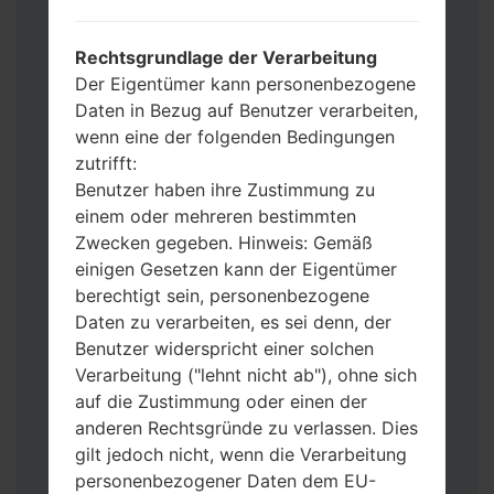
Werkseinstellungen zurücksetzen
möchten, wählen Sie CSC_***, in einem
Rechtsgrundlage der Verarbeitung
anderen Fall wählen Sie HOME_CSC_***
Der Eigentümer kann personenbezogene
um Ihre Daten zu speichern.
Daten in Bezug auf Benutzer verarbeiten,
Jetzt schalten Sie das Gerät aus und
wenn eine der folgenden Bedingungen
aktivieren Sie Download-Modus. Alle
zutrifft:
Methoden, wie es geht:
Benutzer haben ihre Zustimmung zu
Halten Sie die Power-, Lautstärke- und
einem oder mehreren bestimmten
Bixbi- Tasten gedrückt.
Zwecken gegeben. Hinweis: Gemäß
Halten Sie Lauter- und Leiser-Tasten
einigen Gesetzen kann der Eigentümer
gedrückt. Schließen Sie das Telefon mit
berechtigt sein, personenbezogene
einem USB-Kabel an den PC an.
Daten zu verarbeiten, es sei denn, der
Halten Sie die Power-, Lauter- und
Benutzer widerspricht einer solchen
Home-Tasten gedrückt.
Verarbeitung ("lehnt nicht ab"), ohne sich
Schließen Sie das USB-Kabel an und
auf die Zustimmung oder einen der
halten Sie die Leiser- und Bixbi-Tasten
anderen Rechtsgründe zu verlassen. Dies
gedrückt.
gilt jedoch nicht, wenn die Verarbeitung
Halten Sie die Power- und Lauter-
personenbezogener Daten dem EU-