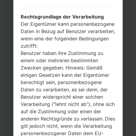
Fügen Sie dem Programm Odin 3 alle
Dateien hinzu.
Wenn Sie das Telefon flashen und auf die
Rechtsgrundlage der Verarbeitung
Werkseinstellungen zurücksetzen
Der Eigentümer kann personenbezogene
möchten, wählen Sie CSC_***, in einem
Daten in Bezug auf Benutzer verarbeiten,
anderen Fall wählen Sie HOME_CSC_***
wenn eine der folgenden Bedingungen
um Ihre Daten zu speichern.
zutrifft:
Jetzt schalten Sie das Gerät aus und
Benutzer haben ihre Zustimmung zu
aktivieren Sie Download-Modus. Alle
einem oder mehreren bestimmten
Methoden, wie es geht:
Zwecken gegeben. Hinweis: Gemäß
Halten Sie die Power-, Lautstärke- und
einigen Gesetzen kann der Eigentümer
Bixbi- Tasten gedrückt.
berechtigt sein, personenbezogene
Halten Sie Lauter- und Leiser-Tasten
Daten zu verarbeiten, es sei denn, der
gedrückt. Schließen Sie das Telefon mit
Benutzer widerspricht einer solchen
einem USB-Kabel an den PC an.
Verarbeitung ("lehnt nicht ab"), ohne sich
Halten Sie die Power-, Lauter- und
auf die Zustimmung oder einen der
Home-Tasten gedrückt.
anderen Rechtsgründe zu verlassen. Dies
Schließen Sie das USB-Kabel an und
gilt jedoch nicht, wenn die Verarbeitung
halten Sie die Leiser- und Bixbi-Tasten
personenbezogener Daten dem EU-