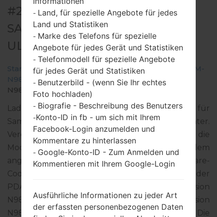
Informationen
#291836 FÜR SM-N986B -
Land, für spezielle Angebote für jedes
-
Land und Statistiken
SAMSUNGGALAXY NOTE 20
Marke des Telefons für spezielle
-
ULTRA 5G
Angebote für jedes Gerät und Statistiken
Telefonmodell für spezielle Angebote
-
Startseite
→
Galaxy Note 20 Ultra 5G
→
SamsungSM-
für jedes Gerät und Statistiken
N986B
→
SM-
Benutzerbild - (wenn Sie Ihr echtes
-
N986B_3_20220204140241_e4zod5gmv3_fac.zip
Foto hochladen)
Biografie - Beschreibung des Benutzers
-
Laden Sie das neueste Firmware-Update für
Konto-ID in fb - um sich mit Ihrem
-
Samsung Galaxy Note 20 Ultra 5G herunter.
Facebook-Login anzumelden und
Vergessen Sie jedoch nicht zu überprüfen, ob die
Kommentare zu hinterlassen
Modellnummer Ihres Smartphones dem
Google-Konto-ID - Zum Anmelden und
-
angegebenen SM-N986B entspricht. Der Firmware-
Kommentieren mit Ihrem Google-Login
Code TIM ist für ITALY. Das Produkt wird mit der
PDA-Version N986BXXS3EVB1 und CSC-Version
Ausführliche Informationen zu jeder Art
N986BOXM3EVA9, MODEM-Version
der erfassten personenbezogenen Daten
N986BXXU3EVA9 geliefert. Die