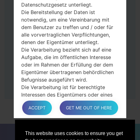
gedrückt.
Datenschutzgesetz unterliegt.
Halten Sie die Power- und Lauter-
Die Bereitstellung der Daten ist
Tasten gedrückt.
notwendig, um eine Vereinbarung mit
Dann schließen Sie das Telefon an den PC
dem Benutzer zu treffen und / oder für
an, das Programm Odin erkennt Ihr Gerät
alle vorvertraglichen Verpflichtungen,
und „COM port number“ wird auf dem
denen der Eigentümer unterliegt.
Bildschirm angezeigt.
Die Verarbeitung bezieht sich auf eine
Geben Sie nur die „F. Reset”-Zeit und
Aufgabe, die im öffentlichen Interesse
„Auto-Rebot“ an.
oder im Rahmen der Erfüllung der dem
Zum Schluss klicken Sie „Start“-Taste auf.
Eigentümer übertragenen behördlichen
Ihr Gerät wird neu gestartet und von PC
Befugnisse ausgeführt wird.
getrennt.
Die Verarbeitung ist für berechtigte
Interessen des Eigentümers oder eines
Dritten erforderlich.
ACCEPT
GET ME OUT OF HERE
In jedem Fall hilft der Eigentümer gerne
bei der Erläuterung des für die
Verarbeitung geltenden rechtlichen
FÜR BLOGGER
NACHRICHTEN
VERGLEICHE
Rahmens und insbesondere, ob die
This website uses cookies to ensure you get
KONTAKTE
VERTRAULICHKEIT
Bereitstellung personenbezogener Daten