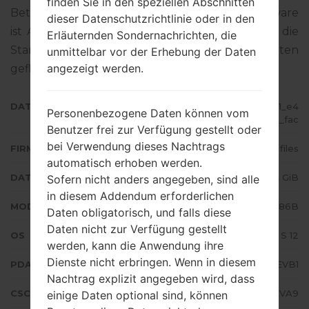
finden Sie in den speziellen Abschnitten
Betriebssystemversion der angegebenen Firmware
dieser Datenschutzrichtlinie oder in den
ist Android S 12. Detalierte Anleitung, wie man die
Erläuternden Sondernachrichten, die
Standart - Firmware auf Samsung-Geräten
unmittelbar vor der Erhebung der Daten
angezeigt werden.
geflascht wird,
gibt es hier
DATEINAME
SM-N986B_3_20220204140241_e4
Personenbezogene Daten können vom
zod5gmv3_fac
Benutzer frei zur Verfügung gestellt oder
bei Verwendung dieses Nachtrags
FIRMWARE TYP
4 files
automatisch erhoben werden.
DATEIGRÖSSE
7.4 GiB
Sofern nicht anders angegeben, sind alle
in diesem Addendum erforderlichen
MODELL
Samsung SM-N986B
Daten obligatorisch, und falls diese
Daten nicht zur Verfügung gestellt
OS
Android S 12
werden, kann die Anwendung ihre
Dienste nicht erbringen. Wenn in diesem
PDA/AP AUSFÜHRUNG
N986BXXS3EVB1
Nachtrag explizit angegeben wird, dass
CSC AUSFÜHRUNG
N986BOXM3EVA9
einige Daten optional sind, können