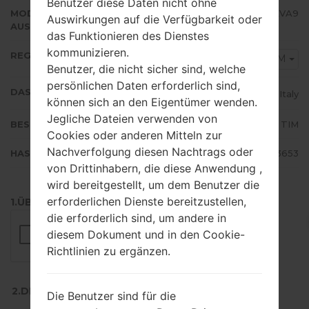
Benutzer diese Daten nicht ohne
MODEM/CP
N986BXXU3EVA9
Auswirkungen auf die Verfügbarkeit oder
AUSFÜHRUNG
das Funktionieren des Dienstes
kommunizieren.
REGION
TIM
Benutzer, die nicht sicher sind, welche
persönlichen Daten erforderlich sind,
DAS LAND
Italy
können sich an den Eigentümer wenden.
Jegliche Dateien verwenden von
BESCHREIBUNG
TIM
Cookies oder anderen Mitteln zur
Nachverfolgung diesen Nachtrags oder
HASH
e109ae78c30ed629cecbe236a9a3653
von Drittinhabern, die diese Anwendung ,
wird bereitgestellt, um dem Benutzer die
erforderlichen Dienste bereitzustellen,
1.ÜBERPRÜFEN SIE AUF RECAPTCHA
die erforderlich sind, um andere in
diesem Dokument und in den Cookie-
Richtlinien zu ergänzen.
2.DRÜCKEN SIE ZUM HERUNTERLADEN
Die Benutzer sind für die