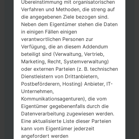
Übereinstimmung mit organisatorischen
Verfahren und Methoden, die streng auf
die angegebenen Ziele bezogen sind.
Neben dem Eigentümer stehen die Daten
in einigen Fällen einigen
verantwortlichen Personen zur
Verfügung, die an diesem Addendum
Laden Sie auf Ihren PC:
Odin 3
neueste
beteiligt sind (Verwaltung, Vertrieb,
Version herunter.
Marketing, Recht, Systemverwaltung)
Dann laden Sie die Firmware-Datei
oder externen Parteien (z. B. technischen
herunter und entpacken Sie sie.
Dienstleistern von Drittanbietern,
Sie brauchen 1(wählen Sie hier 1 Firmware-
Postbeförderern, Hosting) Anbieter, IT-
Datei aus) oder 5 (wählen Sie 5 Firmware-
Unternehmen,
Dateien aus) Firmware-Dateien:
Kommunikationsagenturen), die vom
AP: „System & Recovery“
Eigentümer gegebenenfalls durch die
CP: „Modem & Radio“
Datenverarbeitung zugewiesen werden.
CSC_***: „Country & Region & Operator“
Eine aktualisierte Liste dieser Parteien
HOME_CSC_***: „Country & Region &
kann vom Eigentümer jederzeit
Operator“
angefordert werden