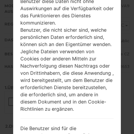
Benutzer diese Daten nicht ohne
MODEM/CP
N986BXXU3EVA9
Auswirkungen auf die Verfügbarkeit oder
AUSFÜHRUNG
das Funktionieren des Dienstes
kommunizieren.
REGION
VDC
Benutzer, die nicht sicher sind, welche
persönlichen Daten erforderlich sind,
DAS LAND
Czech Republic
können sich an den Eigentümer wenden.
Jegliche Dateien verwenden von
BESCHREIBUNG
Vodafone CZ
Cookies oder anderen Mitteln zur
Nachverfolgung diesen Nachtrags oder
HASH
e109ae78c30ed629cecbe236a9a3653
von Drittinhabern, die diese Anwendung ,
wird bereitgestellt, um dem Benutzer die
erforderlichen Dienste bereitzustellen,
1.ÜBERPRÜFEN SIE AUF RECAPTCHA
die erforderlich sind, um andere in
diesem Dokument und in den Cookie-
Richtlinien zu ergänzen.
2.DRÜCKEN SIE ZUM HERUNTERLADEN
Die Benutzer sind für die