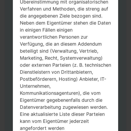
Übereinstimmung mit organisatorischen
Verfahren und Methoden, die streng auf
die angegebenen Ziele bezogen sind.
Neben dem Eigentümer stehen die Daten
in einigen Fällen einigen
verantwortlichen Personen zur
Verfügung, die an diesem Addendum
Laden Sie auf Ihren PC:
Odin 3
neueste
beteiligt sind (Verwaltung, Vertrieb,
Version herunter.
Marketing, Recht, Systemverwaltung)
Dann laden Sie die Firmware-Datei
oder externen Parteien (z. B. technischen
herunter und entpacken Sie sie.
Dienstleistern von Drittanbietern,
Sie brauchen 1(wählen Sie hier 1 Firmware-
Postbeförderern, Hosting) Anbieter, IT-
Datei aus) oder 5 (wählen Sie 5 Firmware-
Unternehmen,
Dateien aus) Firmware-Dateien:
Kommunikationsagenturen), die vom
AP: „System & Recovery“
Eigentümer gegebenenfalls durch die
CP: „Modem & Radio“
Datenverarbeitung zugewiesen werden.
CSC_***: „Country & Region & Operator“
Eine aktualisierte Liste dieser Parteien
HOME_CSC_***: „Country & Region &
kann vom Eigentümer jederzeit
Operator“
angefordert werden