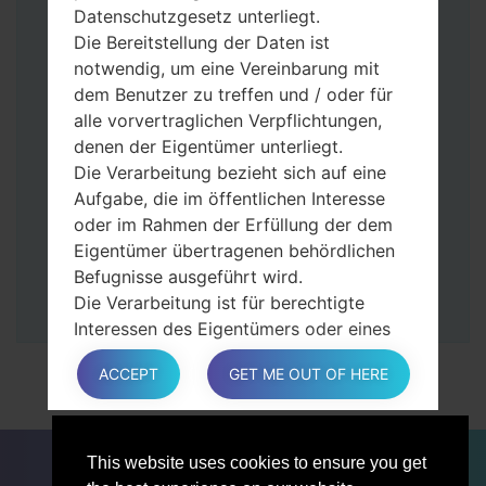
gedrückt.
Datenschutzgesetz unterliegt.
Halten Sie die Power- und Lauter-
Die Bereitstellung der Daten ist
Tasten gedrückt.
notwendig, um eine Vereinbarung mit
Dann schließen Sie das Telefon an den PC
dem Benutzer zu treffen und / oder für
an, das Programm Odin erkennt Ihr Gerät
alle vorvertraglichen Verpflichtungen,
und „COM port number“ wird auf dem
denen der Eigentümer unterliegt.
Bildschirm angezeigt.
Die Verarbeitung bezieht sich auf eine
Geben Sie nur die „F. Reset”-Zeit und
Aufgabe, die im öffentlichen Interesse
„Auto-Rebot“ an.
oder im Rahmen der Erfüllung der dem
Zum Schluss klicken Sie „Start“-Taste auf.
Eigentümer übertragenen behördlichen
Ihr Gerät wird neu gestartet und von PC
Befugnisse ausgeführt wird.
getrennt.
Die Verarbeitung ist für berechtigte
Interessen des Eigentümers oder eines
Dritten erforderlich.
ACCEPT
GET ME OUT OF HERE
In jedem Fall hilft der Eigentümer gerne
bei der Erläuterung des für die
Verarbeitung geltenden rechtlichen
FÜR BLOGGER
NACHRICHTEN
VERGLEICHE
Rahmens und insbesondere, ob die
This website uses cookies to ensure you get
KONTAKTE
VERTRAULICHKEIT
Bereitstellung personenbezogener Daten