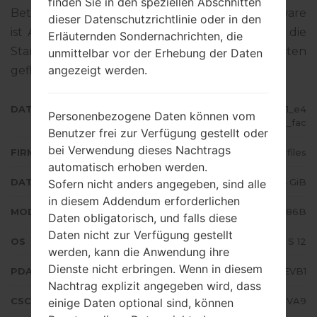
finden Sie in den speziellen Abschnitten
Betriebssystemversion der angegebenen Firmware
dieser Datenschutzrichtlinie oder in den
ist Android S 12. Detalierte Anleitung, wie man die
Erläuternden Sondernachrichten, die
Standart - Firmware auf Samsung-Geräten
unmittelbar vor der Erhebung der Daten
angezeigt werden.
geflascht wird,
gibt es hier
DATEINAME
SM-N986B_3_20220204140241_e4
Personenbezogene Daten können vom
zod5gmv3_fac
Benutzer frei zur Verfügung gestellt oder
bei Verwendung dieses Nachtrags
FIRMWARE TYP
4 files
automatisch erhoben werden.
DATEIGRÖSSE
7.4 GiB
Sofern nicht anders angegeben, sind alle
in diesem Addendum erforderlichen
MODELL
Samsung SM-N986B
Daten obligatorisch, und falls diese
Daten nicht zur Verfügung gestellt
OS
Android S 12
werden, kann die Anwendung ihre
Dienste nicht erbringen. Wenn in diesem
PDA/AP AUSFÜHRUNG
N986BXXS3EVB1
Nachtrag explizit angegeben wird, dass
CSC AUSFÜHRUNG
N986BOXM3EVA9
einige Daten optional sind, können