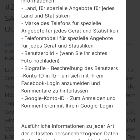
Informationen
#291913 FÜR SM-N986B -
Land, für spezielle Angebote für jedes
-
Land und Statistiken
SAMSUNGGALAXY NOTE 20
Marke des Telefons für spezielle
-
ULTRA 5G
Angebote für jedes Gerät und Statistiken
Telefonmodell für spezielle Angebote
-
Startseite
→
Galaxy Note 20 Ultra 5G
→
SamsungSM-
für jedes Gerät und Statistiken
N986B
→
SM-
Benutzerbild - (wenn Sie Ihr echtes
-
N986B_3_20220204140241_e4zod5gmv3_fac.zip
Foto hochladen)
Biografie - Beschreibung des Benutzers
-
Laden Sie das neueste Firmware-Update für
Konto-ID in fb - um sich mit Ihrem
-
Samsung Galaxy Note 20 Ultra 5G herunter.
Facebook-Login anzumelden und
Vergessen Sie jedoch nicht zu überprüfen, ob die
Kommentare zu hinterlassen
Modellnummer Ihres Smartphones dem
Google-Konto-ID - Zum Anmelden und
-
angegebenen SM-N986B entspricht. Der Firmware-
Kommentieren mit Ihrem Google-Login
Code VDC ist für CZECH REPUBLIC. Das Produkt
wird mit der PDA-Version N986BXXS3EVB1 und
Ausführliche Informationen zu jeder Art
CSC-Version N986BOXM3EVA9, MODEM-Version
der erfassten personenbezogenen Daten
N986BXXU3EVA9 geliefert. Die