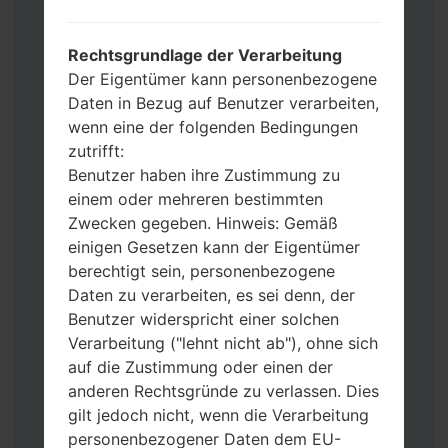
Fügen Sie dem Programm Odin 3 alle
Dateien hinzu.
Wenn Sie das Telefon flashen und auf die
Rechtsgrundlage der Verarbeitung
Werkseinstellungen zurücksetzen
Der Eigentümer kann personenbezogene
möchten, wählen Sie CSC_***, in einem
Daten in Bezug auf Benutzer verarbeiten,
anderen Fall wählen Sie HOME_CSC_***
wenn eine der folgenden Bedingungen
um Ihre Daten zu speichern.
zutrifft:
Jetzt schalten Sie das Gerät aus und
Benutzer haben ihre Zustimmung zu
aktivieren Sie Download-Modus. Alle
einem oder mehreren bestimmten
Methoden, wie es geht:
Zwecken gegeben. Hinweis: Gemäß
Halten Sie die Power-, Lautstärke- und
einigen Gesetzen kann der Eigentümer
Bixbi- Tasten gedrückt.
berechtigt sein, personenbezogene
Halten Sie Lauter- und Leiser-Tasten
Daten zu verarbeiten, es sei denn, der
gedrückt. Schließen Sie das Telefon mit
Benutzer widerspricht einer solchen
einem USB-Kabel an den PC an.
Verarbeitung ("lehnt nicht ab"), ohne sich
Halten Sie die Power-, Lauter- und
auf die Zustimmung oder einen der
Home-Tasten gedrückt.
anderen Rechtsgründe zu verlassen. Dies
Schließen Sie das USB-Kabel an und
gilt jedoch nicht, wenn die Verarbeitung
halten Sie die Leiser- und Bixbi-Tasten
personenbezogener Daten dem EU-