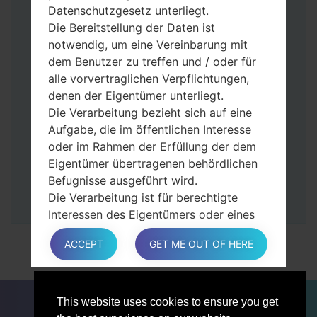
gedrückt.
Datenschutzgesetz unterliegt.
Halten Sie die Power- und Lauter-
Die Bereitstellung der Daten ist
Tasten gedrückt.
notwendig, um eine Vereinbarung mit
Dann schließen Sie das Telefon an den PC
dem Benutzer zu treffen und / oder für
an, das Programm Odin erkennt Ihr Gerät
alle vorvertraglichen Verpflichtungen,
und „COM port number“ wird auf dem
denen der Eigentümer unterliegt.
Bildschirm angezeigt.
Die Verarbeitung bezieht sich auf eine
Geben Sie nur die „F. Reset”-Zeit und
Aufgabe, die im öffentlichen Interesse
„Auto-Rebot“ an.
oder im Rahmen der Erfüllung der dem
Zum Schluss klicken Sie „Start“-Taste auf.
Eigentümer übertragenen behördlichen
Ihr Gerät wird neu gestartet und von PC
Befugnisse ausgeführt wird.
getrennt.
Die Verarbeitung ist für berechtigte
Interessen des Eigentümers oder eines
Dritten erforderlich.
ACCEPT
GET ME OUT OF HERE
In jedem Fall hilft der Eigentümer gerne
bei der Erläuterung des für die
Verarbeitung geltenden rechtlichen
FÜR BLOGGER
NACHRICHTEN
VERGLEICHE
Rahmens und insbesondere, ob die
This website uses cookies to ensure you get
KONTAKTE
VERTRAULICHKEIT
Bereitstellung personenbezogener Daten