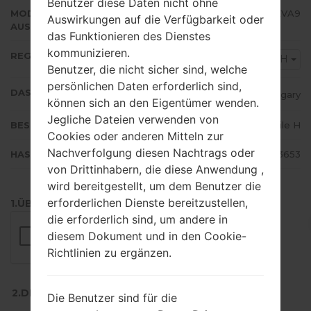
Benutzer diese Daten nicht ohne
MODEM/CP
N986BXXU3EVA9
Auswirkungen auf die Verfügbarkeit oder
AUSFÜHRUNG
das Funktionieren des Dienstes
kommunizieren.
REGION
TMH
Benutzer, die nicht sicher sind, welche
persönlichen Daten erforderlich sind,
DAS LAND
Hungary
können sich an den Eigentümer wenden.
Jegliche Dateien verwenden von
BESCHREIBUNG
T-Mobile H
Cookies oder anderen Mitteln zur
Nachverfolgung diesen Nachtrags oder
HASH
e109ae78c30ed629cecbe236a9a3653
von Drittinhabern, die diese Anwendung ,
wird bereitgestellt, um dem Benutzer die
erforderlichen Dienste bereitzustellen,
1.ÜBERPRÜFEN SIE AUF RECAPTCHA
die erforderlich sind, um andere in
diesem Dokument und in den Cookie-
Richtlinien zu ergänzen.
2.DRÜCKEN SIE ZUM HERUNTERLADEN
Die Benutzer sind für die