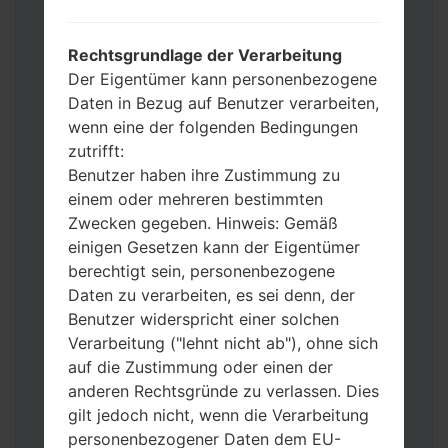
Fügen Sie dem Programm Odin 3 alle
Dateien hinzu.
Wenn Sie das Telefon flashen und auf die
Rechtsgrundlage der Verarbeitung
Werkseinstellungen zurücksetzen
Der Eigentümer kann personenbezogene
möchten, wählen Sie CSC_***, in einem
Daten in Bezug auf Benutzer verarbeiten,
anderen Fall wählen Sie HOME_CSC_***
wenn eine der folgenden Bedingungen
um Ihre Daten zu speichern.
zutrifft:
Jetzt schalten Sie das Gerät aus und
Benutzer haben ihre Zustimmung zu
aktivieren Sie Download-Modus. Alle
einem oder mehreren bestimmten
Methoden, wie es geht:
Zwecken gegeben. Hinweis: Gemäß
Halten Sie die Power-, Lautstärke- und
einigen Gesetzen kann der Eigentümer
Bixbi- Tasten gedrückt.
berechtigt sein, personenbezogene
Halten Sie Lauter- und Leiser-Tasten
Daten zu verarbeiten, es sei denn, der
gedrückt. Schließen Sie das Telefon mit
Benutzer widerspricht einer solchen
einem USB-Kabel an den PC an.
Verarbeitung ("lehnt nicht ab"), ohne sich
Halten Sie die Power-, Lauter- und
auf die Zustimmung oder einen der
Home-Tasten gedrückt.
anderen Rechtsgründe zu verlassen. Dies
Schließen Sie das USB-Kabel an und
gilt jedoch nicht, wenn die Verarbeitung
halten Sie die Leiser- und Bixbi-Tasten
personenbezogener Daten dem EU-