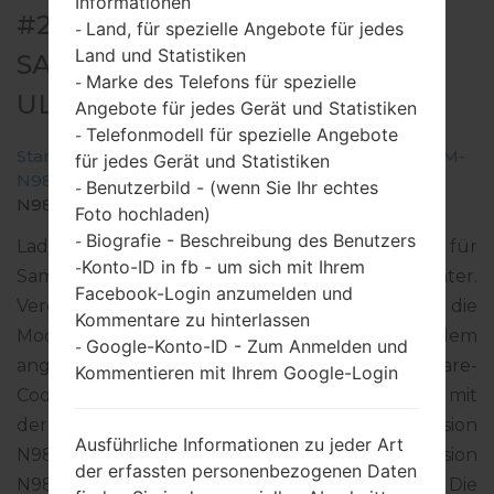
Informationen
#291839 FÜR SM-N986B -
Land, für spezielle Angebote für jedes
-
Land und Statistiken
SAMSUNGGALAXY NOTE 20
Marke des Telefons für spezielle
-
ULTRA 5G
Angebote für jedes Gerät und Statistiken
Telefonmodell für spezielle Angebote
-
Startseite
→
Galaxy Note 20 Ultra 5G
→
SamsungSM-
für jedes Gerät und Statistiken
N986B
→
SM-
Benutzerbild - (wenn Sie Ihr echtes
-
N986B_3_20220204140241_e4zod5gmv3_fac.zip
Foto hochladen)
Biografie - Beschreibung des Benutzers
-
Laden Sie das neueste Firmware-Update für
Konto-ID in fb - um sich mit Ihrem
-
Samsung Galaxy Note 20 Ultra 5G herunter.
Facebook-Login anzumelden und
Vergessen Sie jedoch nicht zu überprüfen, ob die
Kommentare zu hinterlassen
Modellnummer Ihres Smartphones dem
Google-Konto-ID - Zum Anmelden und
-
angegebenen SM-N986B entspricht. Der Firmware-
Kommentieren mit Ihrem Google-Login
Code TMH ist für HUNGARY. Das Produkt wird mit
der PDA-Version N986BXXS3EVB1 und CSC-Version
Ausführliche Informationen zu jeder Art
N986BOXM3EVA9, MODEM-Version
der erfassten personenbezogenen Daten
N986BXXU3EVA9 geliefert. Die