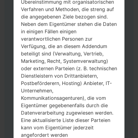
Übereinstimmung mit organisatorischen
Verfahren und Methoden, die streng auf
die angegebenen Ziele bezogen sind.
Neben dem Eigentümer stehen die Daten
in einigen Fällen einigen
verantwortlichen Personen zur
Verfügung, die an diesem Addendum
Laden Sie auf Ihren PC:
Odin 3
neueste
beteiligt sind (Verwaltung, Vertrieb,
Version herunter.
Marketing, Recht, Systemverwaltung)
Dann laden Sie die Firmware-Datei
oder externen Parteien (z. B. technischen
herunter und entpacken Sie sie.
Dienstleistern von Drittanbietern,
Sie brauchen 1(wählen Sie hier 1 Firmware-
Postbeförderern, Hosting) Anbieter, IT-
Datei aus) oder 5 (wählen Sie 5 Firmware-
Unternehmen,
Dateien aus) Firmware-Dateien:
Kommunikationsagenturen), die vom
AP: „System & Recovery“
Eigentümer gegebenenfalls durch die
CP: „Modem & Radio“
Datenverarbeitung zugewiesen werden.
CSC_***: „Country & Region & Operator“
Eine aktualisierte Liste dieser Parteien
HOME_CSC_***: „Country & Region &
kann vom Eigentümer jederzeit
Operator“
angefordert werden