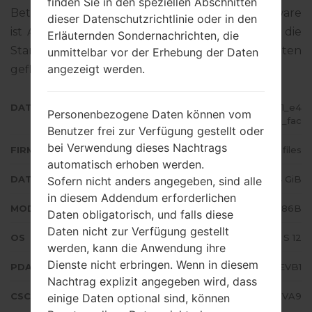
finden Sie in den speziellen Abschnitten
Betriebssystemversion der angegebenen Firmware
dieser Datenschutzrichtlinie oder in den
ist Android S 12. Detalierte Anleitung, wie man die
Erläuternden Sondernachrichten, die
Standart - Firmware auf Samsung-Geräten
unmittelbar vor der Erhebung der Daten
angezeigt werden.
geflascht wird,
gibt es hier
DATEINAME
SM-N986B_3_20220204140241_e4
Personenbezogene Daten können vom
zod5gmv3_fac
Benutzer frei zur Verfügung gestellt oder
bei Verwendung dieses Nachtrags
FIRMWARE TYP
4 files
automatisch erhoben werden.
DATEIGRÖSSE
7.4 GiB
Sofern nicht anders angegeben, sind alle
in diesem Addendum erforderlichen
MODELL
Samsung SM-N986B
Daten obligatorisch, und falls diese
Daten nicht zur Verfügung gestellt
OS
Android S 12
werden, kann die Anwendung ihre
Dienste nicht erbringen. Wenn in diesem
PDA/AP AUSFÜHRUNG
N986BXXS3EVB1
Nachtrag explizit angegeben wird, dass
CSC AUSFÜHRUNG
N986BOXM3EVA9
einige Daten optional sind, können