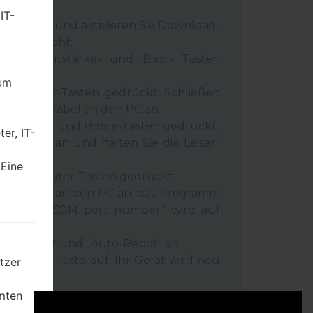
rn.
IT-
 Gerät aus und aktivieren Sie Download-
 wie es geht:
wer-, Lautstärke- und Bixbi- Tasten
dum
und Leiser-Tasten gedrückt. Schließen
inem USB-Kabel an den PC an.
r-, Lauter- und Home-Tasten gedrückt.
er, IT-
SB-Kabel an und halten Sie die Leiser-
ückt.
 Eine
r- und Lauter-Tasten gedrückt.
as Telefon an den PC an, das Programm
rät und „COM port number“ wird auf
igt.
Reset”-Zeit und „Auto-Rebot“ an.
e „Start“-Taste auf. Ihr Gerät wird neu
tzer
getrennt.
mten