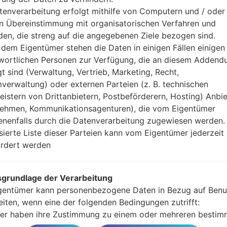
Ihre Daten zu speiche
tenverarbeitung erfolgt mithilfe von Computern und / oder 
Jetzt schalten Sie das
in Übereinstimmung mit organisatorischen Verfahren und
Modus. Alle Methoden,
en, die streng auf die angegebenen Ziele bezogen sind.
Halten Sie die Po
dem Eigentümer stehen die Daten in einigen Fällen einigen
gedrückt.
wortlichen Personen zur Verfügung, die an diesem Adden
Halten Sie Lauter- 
gt sind (Verwaltung, Vertrieb, Marketing, Recht,
Sie das Telefon mit e
verwaltung) oder externen Parteien (z. B. technischen
Halten Sie die Powe
leistern von Drittanbietern, Postbeförderern, Hosting) Anbiet
Schließen Sie das U
ehmen, Kommunikationsagenturen), die vom Eigentümer
und Bixbi-Tasten gedr
nenfalls durch die Datenverarbeitung zugewiesen werden.
Halten Sie die Powe
isierte Liste dieser Parteien kann vom Eigentümer jederzeit
Dann schließen Sie d
rdert werden
Odin erkennt Ihr Ge
dem Bildschirm angeze
Geben Sie nur die „F. 
grundlage der Verarbeitung
Zum Schluss klicken Si
gentümer kann personenbezogene Daten in Bezug auf Benu
gestartet und von PC 
eiten, wenn eine der folgenden Bedingungen zutrifft:
er haben ihre Zustimmung zu einem oder mehreren bestim
n gegeben. Hinweis: Gemäß einigen Gesetzen kann der