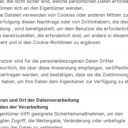
er, die nicht sicher sind, welche persönlichen Daten erforde
können sich an den Eigentümer wenden.
he Dateien verwenden von Cookies oder anderen Mitteln zu
Anleitung
rfolgung diesen Nachtrags oder von Drittinhabern, die die
ung , wird bereitgestellt, um dem Benutzer die erforderlic
e bereitzustellen, die erforderlich sind, um andere in diese
nt und in den Cookie-Richtlinien zu ergänzen.
Laden Sie auf Ihren P
Dann laden Sie die F
Sie sie.
nutzer sind für die personenbezogenen Daten Dritter
Sie brauchen 1(wählen
wortlich, die über diese Anwendung empfangen, veröffentli
(wählen Sie 5 Firmwar
bertragen werden, und bestätigen, dass sie die Zustimmung
AP: „System & Reco
n haben, um ihre Daten dem Eigentümer zur Verfügung zu st
CP: „Modem & Radio
CSC_***: „Country &
HOME_CSC_***: „Cou
ren und Ort der Datenverarbeitung
Fügen Sie dem Progra
den der Verarbeitung
Wenn Sie das T
gentümer trifft geeignete Sicherheitsmaßnahmen, um den
Werkseinstellungen
gten Zugriff, die Weitergabe, Veränderung oder unbefugte
CSC_***, in einem an
rung der Daten zu verhindern.