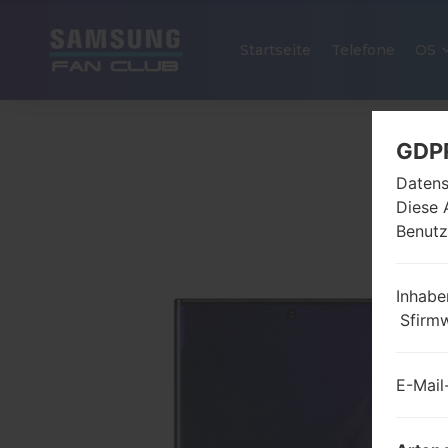
Startseite
Telefone
OS
GDP
Datens
Diese 
Benutz
Inhabe
Sfirm
E-Mail