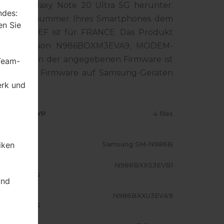
sung Galaxy Note 20 Ultra 5G herunter.
ndes:
die Modellnummer Ihres Smartphones dem
en Sie
e-Code XEF ist für FRANCE. Das Produkt
d CSC-Version N986BOXM3EVA9, MODEM-
stemversion der angegebenen Firmware ist
 Team-
 Standart - Firmware auf Samsung-Geräten
erk und
RMWARE TYP
4 files
ODELL
Samsung SM-N986B
iken
A/AP
N986BXXS3EVB1
USFÜHRUNG
und
ODEM/CP
N986BXXU3EVA9
USFÜHRUNG