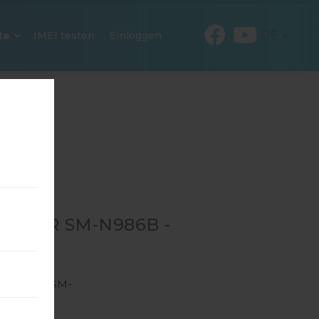
DE
te
IMEI testen
Einloggen
4 FÜR SM-N986B -
RA 5G
N986B
→
SM-