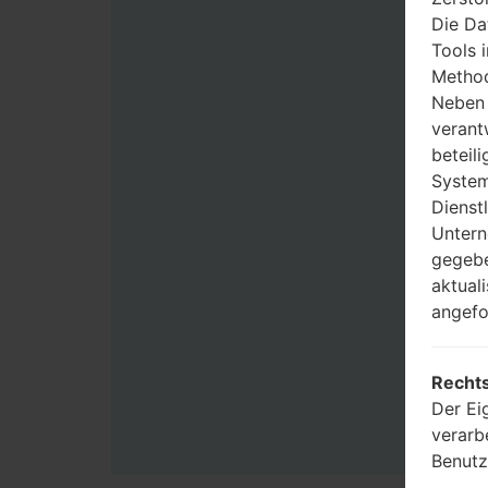
Die Da
Tools 
Method
Neben 
verant
beteili
System
Dienst
Untern
gegebe
aktual
angefo
Rechts
Der Ei
verarb
Benutz
Zwecke