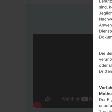
Benutz
sind, 
Jeglic
Nachve
Anwend
Dienst
Dokume
Die Be
verant
oder ü
Dritte
Verfah
Metho
Der Ei
unbefu
Zerstö