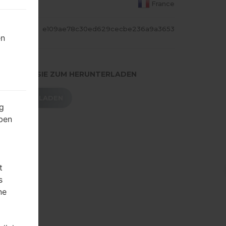
S LAND
France
ASH
e109ae78c30ed629cecbe236a9a3653
en
.DRÜCKEN SIE ZUM HERUNTERLADEN
HERUNTERLADEN
g
ben
t
s
ne