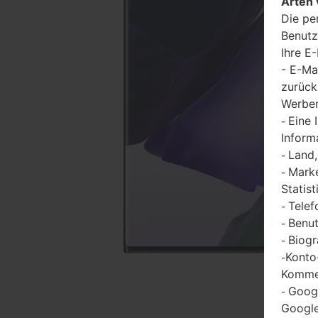
Arten 
Die pe
Benutz
Ihre E
- E-Ma
zurück
Werbem
Eine 
-
Inform
Land,
-
Marke
-
Statist
Telef
-
Benut
-
Biogr
-
Konto
-
Kommen
Goog
-
Google