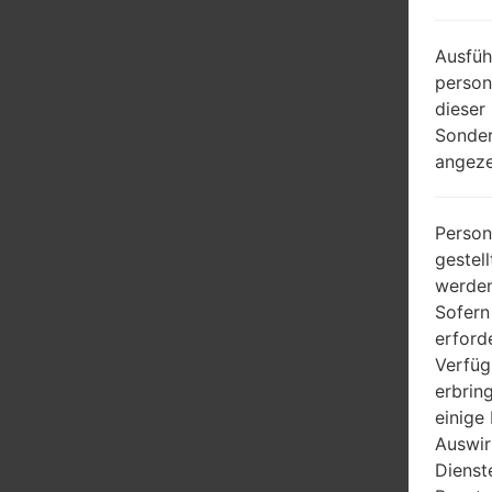
Ausfüh
person
dieser
Sonder
angeze
Person
gestel
werden
Sofern
erford
Verfüg
erbrin
einige
Auswir
Dienst