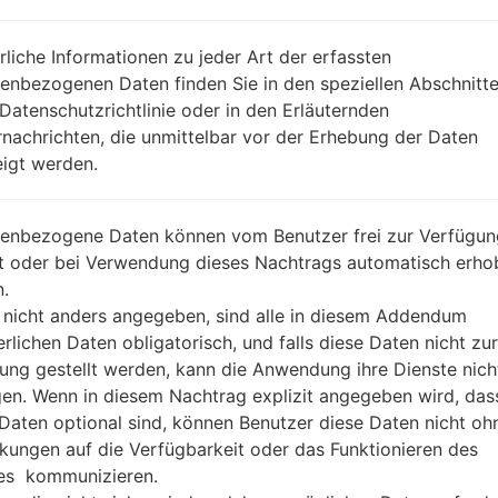
REGION
DA
XEF
rliche Informationen zu jeder Art der erfassten
BESCHREIBUNG
Orange, SFR, BOUYGTEL, FRE
H
enbezogenen Daten finden Sie in den speziellen Abschnitt
E
 Datenschutzrichtlinie oder in den Erläuternden
nachrichten, die unmittelbar vor der Erhebung der Daten
igt werden.
1.ÜBERPRÜFEN SIE AUF RECAPTCHA
2
enbezogene Daten können vom Benutzer frei zur Verfügun
lt oder bei Verwendung dieses Nachtrags automatisch erho
.
 nicht anders angegeben, sind alle in diesem Addendum
erlichen Daten obligatorisch, und falls diese Daten nicht zur
ung gestellt werden, kann die Anwendung ihre Dienste nich
gen. Wenn in diesem Nachtrag explizit angegeben wird, das
 Daten optional sind, können Benutzer diese Daten nicht oh
kungen auf die Verfügbarkeit oder das Funktionieren des
es kommunizieren.