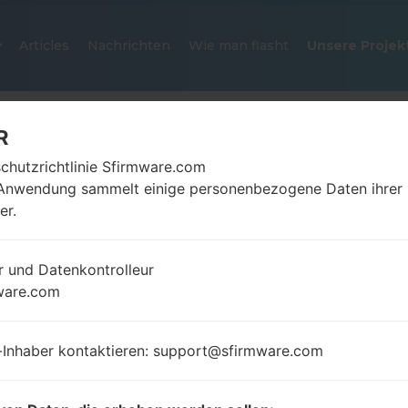
Articles
Nachrichten
Wie man flasht
Unsere Projek
R
chutzrichtlinie Sfirmware.com
Anwendung sammelt einige personenbezogene Daten ihrer
er.
r und Datenkontrolleur
OFFIZIELLER FIRMWARE #29184
ware.com
SAMSUNGGALAXY NOTE 20 ULT
-Inhaber kontaktieren: support@sfirmware.com
Startseite
→
Galaxy Note 20 Ultra 5G
→
SamsungSM-
N986B_3_20220204140241_e4zod5gmv3_fac.zip