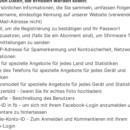
von Daten, die erhoben werden sollen:
Laden Sie das neueste Firmware-Update für Sam
rsönlichen Informationen, die Sie sammeln, umfassen Folge
Vergessen Sie jedoch nicht zu überprüfen, ob 
ername, eindeutige Kennung auf unserer Website (verwend
angegebenen SM-N986B entspricht. Der Firmwar
-Mail-Adresse nicht)
wird mit der PDA-Version N986BXXS3EVB1 un
il, um die Registrierung zu bestätigen und Ihr Passwort
Version N986BXXU3EVA9 geliefert. Die Betriebssy
zusetzen, und (falls Sie ein Abonnent sind), um Sfirmware
Android S 12. Detalierte Anleitung, wie man die
itteilungen zu senden
IP-Adresse für Spamerkennung und Kontosicherheit, Netzw
geflascht wird,
gibt es hier
ationen
 für spezielle Angebote für jedes Land und Statistiken
DATEINAME
SM-N986B_3_2022020414024
FI
 des Telefons für spezielle Angebote für jedes Gerät und
1_e4zod5gmv3_fac
iken
DATEIGRÖSSE
7.4 GiB
M
onmodell für spezielle Angebote für jedes Gerät und Statist
zerbild - (wenn Sie Ihr echtes Foto hochladen)
OS
Android S 12
PD
afie - Beschreibung des Benutzers
A
-ID in fb - um sich mit Ihrem Facebook-Login anzumelden 
tare zu hinterlassen
CSC AUSFÜHRUNG
N986BOXM3EVA9
M
le-Konto-ID - Zum Anmelden und Kommentieren mit Ihrem
A
-Login