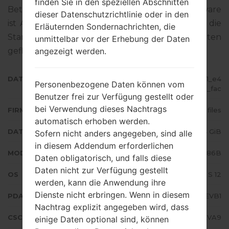
finden Sie in den speziellen Abschnitten
Betriebssystemversion der angegebenen Firmware
dieser Datenschutzrichtlinie oder in den
ist Android S 12. Detalierte Anleitung, wie man die
Erläuternden Sondernachrichten, die
Standart - Firmware auf Samsung-Geräten
unmittelbar vor der Erhebung der Daten
angezeigt werden.
geflascht wird,
gibt es hier
DATEINAME
SM-N986B_3_20220204140241_e4
Personenbezogene Daten können vom
zod5gmv3_fac
Benutzer frei zur Verfügung gestellt oder
bei Verwendung dieses Nachtrags
FIRMWARE TYP
4 files
automatisch erhoben werden.
DATEIGRÖSSE
7.4 GiB
Sofern nicht anders angegeben, sind alle
in diesem Addendum erforderlichen
MODELL
Samsung SM-N986B
Daten obligatorisch, und falls diese
Daten nicht zur Verfügung gestellt
OS
Android S 12
werden, kann die Anwendung ihre
Dienste nicht erbringen. Wenn in diesem
PDA/AP AUSFÜHRUNG
N986BXXS3EVB1
Nachtrag explizit angegeben wird, dass
CSC AUSFÜHRUNG
N986BOXM3EVA9
einige Daten optional sind, können