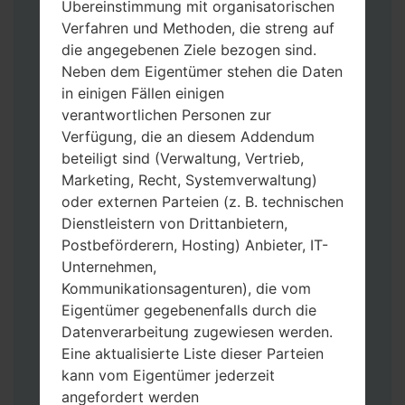
Übereinstimmung mit organisatorischen
Verfahren und Methoden, die streng auf
die angegebenen Ziele bezogen sind.
Neben dem Eigentümer stehen die Daten
in einigen Fällen einigen
verantwortlichen Personen zur
Verfügung, die an diesem Addendum
beteiligt sind (Verwaltung, Vertrieb,
Laden Sie auf Ihren PC:
Odin 3
neueste
Marketing, Recht, Systemverwaltung)
Version herunter.
oder externen Parteien (z. B. technischen
Dann laden Sie die Firmware-Datei
Dienstleistern von Drittanbietern,
herunter und entpacken Sie sie.
Postbeförderern, Hosting) Anbieter, IT-
Sie brauchen 1(wählen Sie hier 1 Firmware-
Unternehmen,
Datei aus) oder 5 (wählen Sie 5 Firmware-
Kommunikationsagenturen), die vom
Dateien aus) Firmware-Dateien:
Eigentümer gegebenenfalls durch die
AP: „System & Recovery“
Datenverarbeitung zugewiesen werden.
CP: „Modem & Radio“
Eine aktualisierte Liste dieser Parteien
CSC_***: „Country & Region & Operator“
kann vom Eigentümer jederzeit
HOME_CSC_***: „Country & Region &
angefordert werden