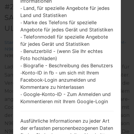
Informationen
#291862 FÜR SM-N986B -
Land, für spezielle Angebote für jedes
-
Land und Statistiken
SAMSUNGGALAXY NOTE 20
Marke des Telefons für spezielle
-
ULTRA 5G
Angebote für jedes Gerät und Statistiken
Telefonmodell für spezielle Angebote
-
Startseite
→
Galaxy Note 20 Ultra 5G
→
SamsungSM-
für jedes Gerät und Statistiken
N986B
→
SM-
Benutzerbild - (wenn Sie Ihr echtes
-
N986B_3_20220204140241_e4zod5gmv3_fac.zip
Foto hochladen)
Biografie - Beschreibung des Benutzers
-
Laden Sie das neueste Firmware-Update für
Konto-ID in fb - um sich mit Ihrem
-
Samsung Galaxy Note 20 Ultra 5G herunter.
Facebook-Login anzumelden und
Vergessen Sie jedoch nicht zu überprüfen, ob die
Kommentare zu hinterlassen
Modellnummer Ihres Smartphones dem
Google-Konto-ID - Zum Anmelden und
-
angegebenen SM-N986B entspricht. Der Firmware-
Kommentieren mit Ihrem Google-Login
Code ATO ist für AUSTRIA. Das Produkt wird mit
der PDA-Version N986BXXS3EVB1 und CSC-Version
Ausführliche Informationen zu jeder Art
N986BOXM3EVA9, MODEM-Version
der erfassten personenbezogenen Daten
N986BXXU3EVA9 geliefert. Die