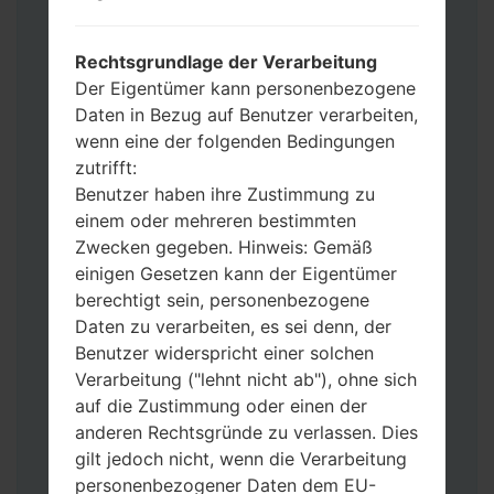
Operator“
Fügen Sie dem Programm Odin 3 alle
Dateien hinzu.
Rechtsgrundlage der Verarbeitung
Wenn Sie das Telefon flashen und auf die
Der Eigentümer kann personenbezogene
Werkseinstellungen zurücksetzen
Daten in Bezug auf Benutzer verarbeiten,
möchten, wählen Sie CSC_***, in einem
wenn eine der folgenden Bedingungen
anderen Fall wählen Sie HOME_CSC_***
zutrifft:
um Ihre Daten zu speichern.
Benutzer haben ihre Zustimmung zu
Jetzt schalten Sie das Gerät aus und
einem oder mehreren bestimmten
aktivieren Sie Download-Modus. Alle
Zwecken gegeben. Hinweis: Gemäß
Methoden, wie es geht:
einigen Gesetzen kann der Eigentümer
Halten Sie die Power-, Lautstärke- und
berechtigt sein, personenbezogene
Bixbi- Tasten gedrückt.
Daten zu verarbeiten, es sei denn, der
Halten Sie Lauter- und Leiser-Tasten
Benutzer widerspricht einer solchen
gedrückt. Schließen Sie das Telefon mit
Verarbeitung ("lehnt nicht ab"), ohne sich
einem USB-Kabel an den PC an.
auf die Zustimmung oder einen der
Halten Sie die Power-, Lauter- und
anderen Rechtsgründe zu verlassen. Dies
Home-Tasten gedrückt.
gilt jedoch nicht, wenn die Verarbeitung
Schließen Sie das USB-Kabel an und
personenbezogener Daten dem EU-