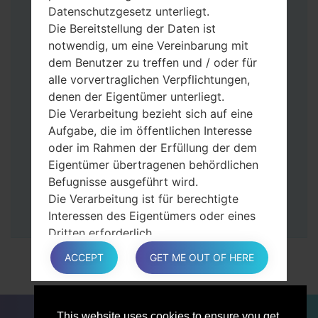
halten Sie die Leiser- und Bixbi-Tasten
Datenschutzgesetz unterliegt.
gedrückt.
Die Bereitstellung der Daten ist
Halten Sie die Power- und Lauter-
notwendig, um eine Vereinbarung mit
Tasten gedrückt.
dem Benutzer zu treffen und / oder für
Dann schließen Sie das Telefon an den PC
alle vorvertraglichen Verpflichtungen,
an, das Programm Odin erkennt Ihr Gerät
denen der Eigentümer unterliegt.
und „COM port number“ wird auf dem
Die Verarbeitung bezieht sich auf eine
Bildschirm angezeigt.
Aufgabe, die im öffentlichen Interesse
Geben Sie nur die „F. Reset”-Zeit und
oder im Rahmen der Erfüllung der dem
„Auto-Rebot“ an.
Eigentümer übertragenen behördlichen
Zum Schluss klicken Sie „Start“-Taste auf.
Befugnisse ausgeführt wird.
Ihr Gerät wird neu gestartet und von PC
Die Verarbeitung ist für berechtigte
getrennt.
Interessen des Eigentümers oder eines
Dritten erforderlich.
In jedem Fall hilft der Eigentümer gerne
ACCEPT
GET ME OUT OF HERE
bei der Erläuterung des für die
Verarbeitung geltenden rechtlichen
Rahmens und insbesondere, ob die
FÜR BLOGGER
NACHRICHTEN
VERGLEICHE
This website uses cookies to ensure you get