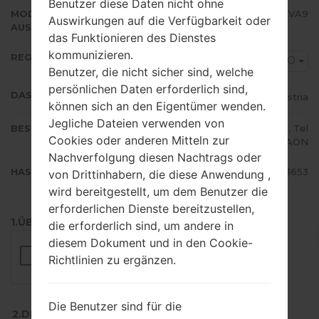
Benutzer diese Daten nicht ohne
MODEM/CP
N986BXXU3EVA9
Auswirkungen auf die Verfügbarkeit oder
AUSFÜHRUNG
das Funktionieren des Dienstes
kommunizieren.
REGION
ATO
Benutzer, die nicht sicher sind, welche
persönlichen Daten erforderlich sind,
DAS LAND
Austria
können sich an den Eigentümer wenden.
Jegliche Dateien verwenden von
BESCHREIBUNG
A1, bob, T-Mobile A, Orange AT, Tel
Cookies oder anderen Mitteln zur
e.Ring, 3, Yesss!, AON
Nachverfolgung diesen Nachtrags oder
HASH
e109ae78c30ed629cecbe236a9a3653
von Drittinhabern, die diese Anwendung ,
wird bereitgestellt, um dem Benutzer die
erforderlichen Dienste bereitzustellen,
1.ÜBERPRÜFEN SIE AUF RECAPTCHA
die erforderlich sind, um andere in
diesem Dokument und in den Cookie-
Richtlinien zu ergänzen.
Die Benutzer sind für die
2.DRÜCKEN SIE ZUM HERUNTERLADEN