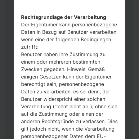
Fügen Sie dem Programm Odin 3 alle
Dateien hinzu.
Wenn Sie das Telefon flashen und auf die
Rechtsgrundlage der Verarbeitung
Werkseinstellungen zurücksetzen
Der Eigentümer kann personenbezogene
möchten, wählen Sie CSC_***, in einem
Daten in Bezug auf Benutzer verarbeiten,
anderen Fall wählen Sie HOME_CSC_***
wenn eine der folgenden Bedingungen
um Ihre Daten zu speichern.
zutrifft:
Jetzt schalten Sie das Gerät aus und
Benutzer haben ihre Zustimmung zu
aktivieren Sie Download-Modus. Alle
einem oder mehreren bestimmten
Methoden, wie es geht:
Zwecken gegeben. Hinweis: Gemäß
Halten Sie die Power-, Lautstärke- und
einigen Gesetzen kann der Eigentümer
Bixbi- Tasten gedrückt.
berechtigt sein, personenbezogene
Halten Sie Lauter- und Leiser-Tasten
Daten zu verarbeiten, es sei denn, der
gedrückt. Schließen Sie das Telefon mit
Benutzer widerspricht einer solchen
einem USB-Kabel an den PC an.
Verarbeitung ("lehnt nicht ab"), ohne sich
Halten Sie die Power-, Lauter- und
auf die Zustimmung oder einen der
Home-Tasten gedrückt.
anderen Rechtsgründe zu verlassen. Dies
Schließen Sie das USB-Kabel an und
gilt jedoch nicht, wenn die Verarbeitung
halten Sie die Leiser- und Bixbi-Tasten
personenbezogener Daten dem EU-