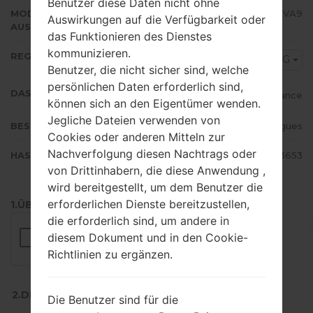
Benutzer diese Daten nicht ohne
MODEM/CP
N986BXXU3EVA9
Auswirkungen auf die Verfügbarkeit oder
AUSFÜHRUNG
das Funktionieren des Dienstes
kommunizieren.
REGION
BOG
Benutzer, die nicht sicher sind, welche
persönlichen Daten erforderlich sind,
DAS LAND
France
können sich an den Eigentümer wenden.
Jegliche Dateien verwenden von
BESCHREIBUNG
Bouygues
Cookies oder anderen Mitteln zur
Nachverfolgung diesen Nachtrags oder
HASH
e109ae78c30ed629cecbe236a9a3653
von Drittinhabern, die diese Anwendung ,
wird bereitgestellt, um dem Benutzer die
erforderlichen Dienste bereitzustellen,
1.ÜBERPRÜFEN SIE AUF RECAPTCHA
die erforderlich sind, um andere in
diesem Dokument und in den Cookie-
Richtlinien zu ergänzen.
2.DRÜCKEN SIE ZUM HERUNTERLADEN
Die Benutzer sind für die