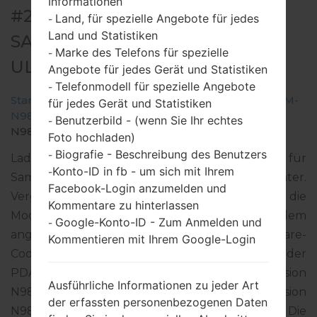
Informationen
#291876 FÜR SM-N986B -
Land, für spezielle Angebote für jedes
-
Land und Statistiken
SAMSUNGGALAXY NOTE 20
Marke des Telefons für spezielle
-
ULTRA 5G
Angebote für jedes Gerät und Statistiken
Telefonmodell für spezielle Angebote
-
Startseite
→
Galaxy Note 20 Ultra 5G
→
SamsungSM-
für jedes Gerät und Statistiken
N986B
→
SM-
Benutzerbild - (wenn Sie Ihr echtes
-
N986B_3_20220204140241_e4zod5gmv3_fac.zip
Foto hochladen)
Biografie - Beschreibung des Benutzers
-
Laden Sie das neueste Firmware-Update für
Konto-ID in fb - um sich mit Ihrem
-
Samsung Galaxy Note 20 Ultra 5G herunter.
Facebook-Login anzumelden und
Vergessen Sie jedoch nicht zu überprüfen, ob die
Kommentare zu hinterlassen
Modellnummer Ihres Smartphones dem
Google-Konto-ID - Zum Anmelden und
-
angegebenen SM-N986B entspricht. Der Firmware-
Kommentieren mit Ihrem Google-Login
Code BOG ist für FRANCE. Das Produkt wird mit der
PDA-Version N986BXXS3EVB1 und CSC-Version
Ausführliche Informationen zu jeder Art
N986BOXM3EVA9, MODEM-Version
der erfassten personenbezogenen Daten
N986BXXU3EVA9 geliefert. Die