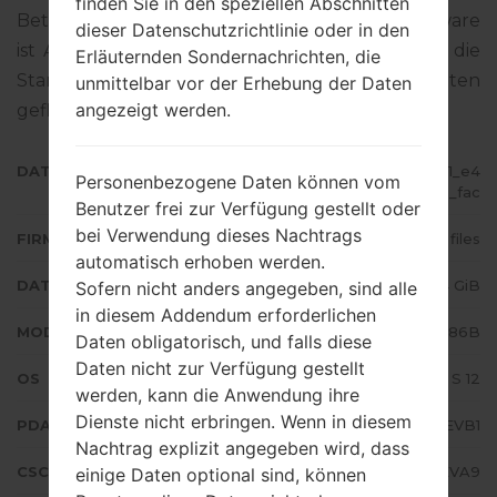
finden Sie in den speziellen Abschnitten
Betriebssystemversion der angegebenen Firmware
dieser Datenschutzrichtlinie oder in den
ist Android S 12. Detalierte Anleitung, wie man die
Erläuternden Sondernachrichten, die
Standart - Firmware auf Samsung-Geräten
unmittelbar vor der Erhebung der Daten
angezeigt werden.
geflascht wird,
gibt es hier
DATEINAME
SM-N986B_3_20220204140241_e4
Personenbezogene Daten können vom
zod5gmv3_fac
Benutzer frei zur Verfügung gestellt oder
bei Verwendung dieses Nachtrags
FIRMWARE TYP
4 files
automatisch erhoben werden.
DATEIGRÖSSE
7.4 GiB
Sofern nicht anders angegeben, sind alle
in diesem Addendum erforderlichen
MODELL
Samsung SM-N986B
Daten obligatorisch, und falls diese
Daten nicht zur Verfügung gestellt
OS
Android S 12
werden, kann die Anwendung ihre
Dienste nicht erbringen. Wenn in diesem
PDA/AP AUSFÜHRUNG
N986BXXS3EVB1
Nachtrag explizit angegeben wird, dass
CSC AUSFÜHRUNG
N986BOXM3EVA9
einige Daten optional sind, können