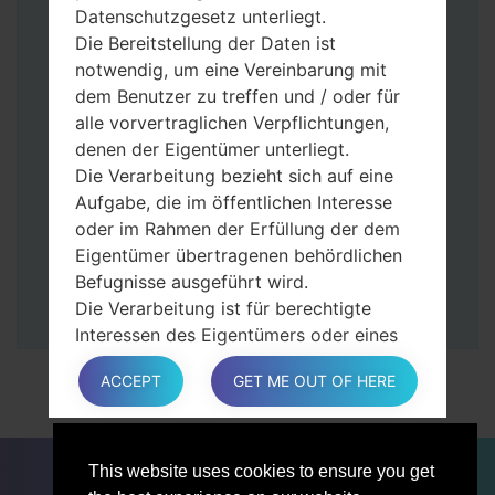
gedrückt.
Datenschutzgesetz unterliegt.
Halten Sie die Power- und Lauter-
Die Bereitstellung der Daten ist
Tasten gedrückt.
notwendig, um eine Vereinbarung mit
Dann schließen Sie das Telefon an den PC
dem Benutzer zu treffen und / oder für
an, das Programm Odin erkennt Ihr Gerät
alle vorvertraglichen Verpflichtungen,
und „COM port number“ wird auf dem
denen der Eigentümer unterliegt.
Bildschirm angezeigt.
Die Verarbeitung bezieht sich auf eine
Geben Sie nur die „F. Reset”-Zeit und
Aufgabe, die im öffentlichen Interesse
„Auto-Rebot“ an.
oder im Rahmen der Erfüllung der dem
Zum Schluss klicken Sie „Start“-Taste auf.
Eigentümer übertragenen behördlichen
Ihr Gerät wird neu gestartet und von PC
Befugnisse ausgeführt wird.
getrennt.
Die Verarbeitung ist für berechtigte
Interessen des Eigentümers oder eines
Dritten erforderlich.
ACCEPT
GET ME OUT OF HERE
In jedem Fall hilft der Eigentümer gerne
bei der Erläuterung des für die
Verarbeitung geltenden rechtlichen
FÜR BLOGGER
NACHRICHTEN
VERGLEICHE
Rahmens und insbesondere, ob die
This website uses cookies to ensure you get
KONTAKTE
VERTRAULICHKEIT
Bereitstellung personenbezogener Daten