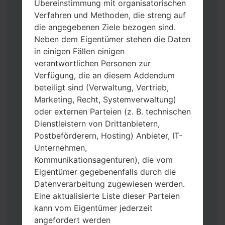
Übereinstimmung mit organisatorischen
Verfahren und Methoden, die streng auf
die angegebenen Ziele bezogen sind.
Neben dem Eigentümer stehen die Daten
in einigen Fällen einigen
verantwortlichen Personen zur
Verfügung, die an diesem Addendum
Laden Sie auf Ihren PC:
Odin 3
neueste
beteiligt sind (Verwaltung, Vertrieb,
Version herunter.
Marketing, Recht, Systemverwaltung)
Dann laden Sie die Firmware-Datei
oder externen Parteien (z. B. technischen
herunter und entpacken Sie sie.
Dienstleistern von Drittanbietern,
Sie brauchen 1(wählen Sie hier 1 Firmware-
Postbeförderern, Hosting) Anbieter, IT-
Datei aus) oder 5 (wählen Sie 5 Firmware-
Unternehmen,
Dateien aus) Firmware-Dateien:
Kommunikationsagenturen), die vom
AP: „System & Recovery“
Eigentümer gegebenenfalls durch die
CP: „Modem & Radio“
Datenverarbeitung zugewiesen werden.
CSC_***: „Country & Region & Operator“
Eine aktualisierte Liste dieser Parteien
HOME_CSC_***: „Country & Region &
kann vom Eigentümer jederzeit
Operator“
angefordert werden